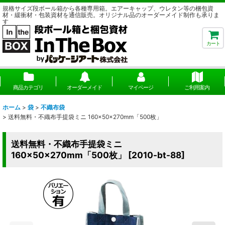
規格サイズ段ボール箱から各種専用箱。エアーキャップ、ウレタン等の梱包資
材・緩衝材・包装資材を通信販売。オリジナル品のオーダーメイド制作も承りま
す
カート
商品カテゴリ
オーダーメイド
マイページ
ご利用案内
ホーム
>
袋
>
不織布袋
>
送料無料・不織布手提袋ミニ 160×50×270mm「500枚」
送料無料・不織布手提袋ミニ
160×50×270mm「500枚」
[
2010-bt-88
]