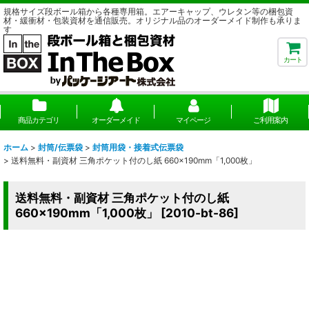
規格サイズ段ボール箱から各種専用箱。エアーキャップ、ウレタン等の梱包資
材・緩衝材・包装資材を通信販売。オリジナル品のオーダーメイド制作も承りま
す
カート
商品カテゴリ
オーダーメイド
マイページ
ご利用案内
ホーム
>
封筒/伝票袋
>
封筒用袋・接着式伝票袋
>
送料無料・副資材 三角ポケット付のし紙 660×190mm「1,000枚」
送料無料・副資材 三角ポケット付のし紙
660×190mm「1,000枚」
[
2010-bt-86
]