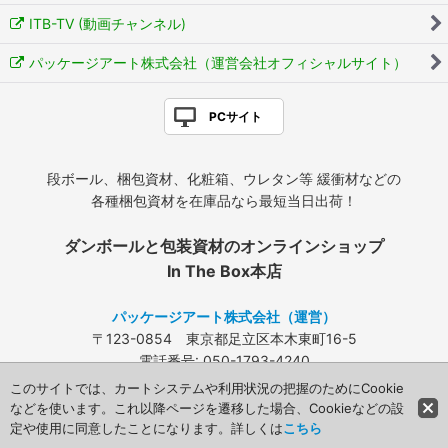
ITB-TV (動画チャンネル)
パッケージアート株式会社（運営会社オフィシャルサイト）
PCサイト
段ボール、梱包資材、化粧箱、ウレタン等 緩衝材などの
各種梱包資材を在庫品なら最短当日出荷！
ダンボールと包装資材のオンラインショップ
In The Box本店
パッケージアート株式会社（運営）
〒123-0854 東京都足立区本木東町16-5
電話番号: 050-1793-4240
FAX: 03-3840-4424
このサイトでは、カートシステムや利用状況の把握のためにCookie
メールアドレス:
info@packageart.co.jp
などを使います。これ以降ページを遷移した場合、Cookieなどの設
定や使用に同意したことになります。詳しくは
こちら
Copyright (C) 2008 Packageart. All Rights Reserved.