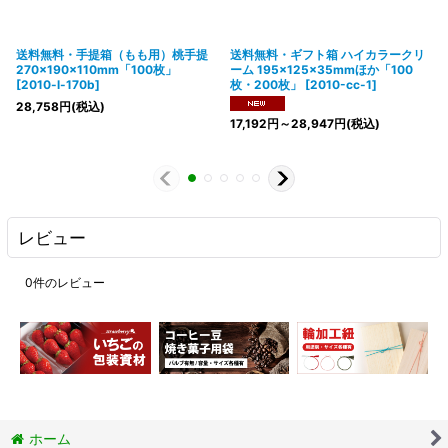
送料無料・手提箱（もも用）桃手提
送料無料・ギフト箱 ハイカラークリ
270×190×110mm「100枚」
ーム 195×125×35mmほか「100
[
2010-l-170b
]
枚・200枚」
[
2010-cc-1
]
28,758
円
(税込)
17,192
円
～28,947
円
(税込)
レビュー
0
件のレビュー
ホーム