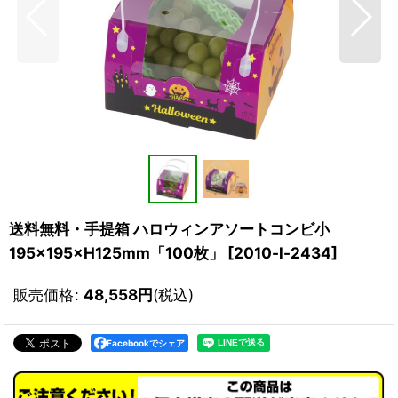
送料無料・手提箱 ハロウィンアソートコンビ小
195×195×H125mm「100枚」
[
2010-l-2434
]
販売価格
:
48,558
円
(税込)
Facebookでシェア