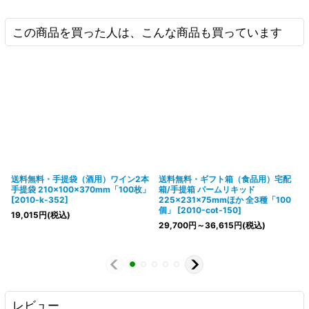
この商品を買った人は、こんな商品も買っています
送料無料・手提袋（酒用）ワイン2本
送料無料・ギフト箱（食品用）宅配
手提袋 210×100×370mm「100枚」
箱/手提箱 パームリキッド
[
2010-k-352
]
225×231×75mmほか 全3種「100
個」
[
2010-cot-150
]
19,015
円
(税込)
29,700
円
～36,615
円
(税込)
レビュー