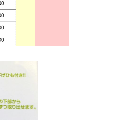
00
00
00
00