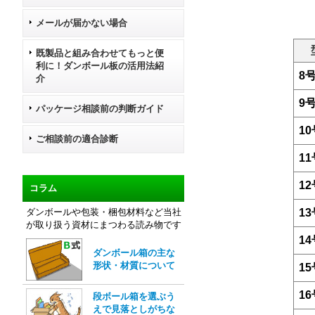
メールが届かない場合
既製品と組み合わせてもっと便
利に！ダンボール板の活用法紹
8
介
9
パッケージ相談前の判断ガイド
10
ご相談前の適合診断
11
12
コラム
ダンボールや包装・梱包材料など当社
13
が取り扱う資材にまつわる読み物です
14
ダンボール箱の主な
形状・材質について
15
16
段ボール箱を選ぶう
えで見落としがちな