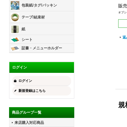
包装紙/タグ/パッキン
販
オプシ
テープ/結束材
紙
返
シート
証書・メニューホルダー
ログイン
ログイン
新規登録はこちら
規
商品グループ一覧
来店購入対応商品