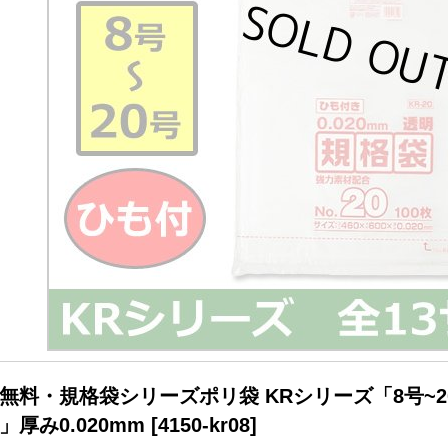
無料・規格袋シリーズポリ袋 KRシリーズ「8号~2
」厚み0.020mm
[
4150-kr08
]