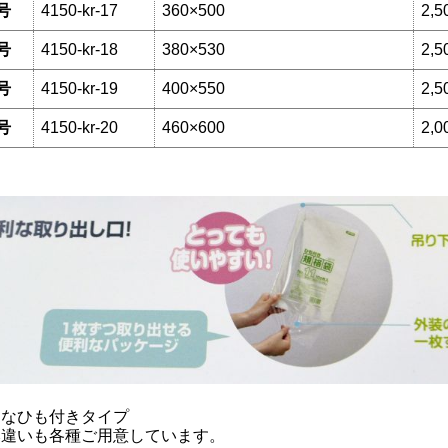
号
4150-kr-17
360×500
2,5
号
4150-kr-18
380×530
2,5
号
4150-kr-19
400×550
2,5
号
4150-kr-20
460×600
2,0
利なひも付きタイプ
み違いも各種ご用意しています。