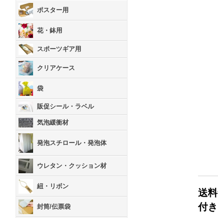
ポスター用
花・鉢用
スポーツギア用
クリアケース
袋
販促シール・ラベル
気泡緩衝材
発泡スチロール・発泡体
ウレタン・クッション材
紐・リボン
送料
付き
封筒/伝票袋