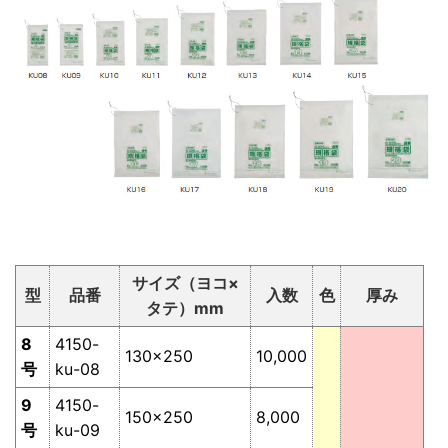
サイズ（ヨコ×
型
品番
入数
色
厚み
タテ）mm
8
4150-
130×250
10,000
号
ku-08
9
4150-
150×250
8,000
号
ku-09