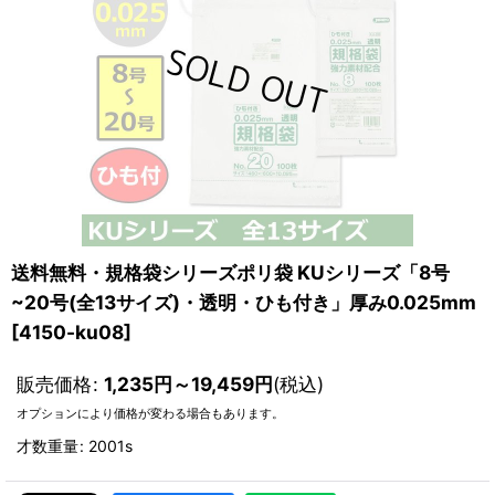
送料無料・規格袋シリーズポリ袋 KUシリーズ「8号
~20号(全13サイズ)・透明・ひも付き」厚み0.025mm
[
4150-ku08
]
販売価格
:
1,235
円
～19,459
円
(税込)
オプションにより価格が変わる場合もあります。
才数重量
:
2001s