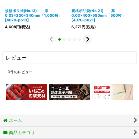
規格ポリ袋(No.13) 厚
規格ポリ袋(No.21) 厚
0.03×230×340mm「1,000枚」
0.03×400×550mm「500枚」
[
4070-pb13
]
[
4070-pb21
]
4,608
円
(税込)
6,271
円
(税込)
レビュー
0
件のレビュー
ホーム
商品カテゴリ