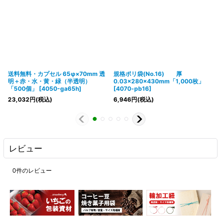
送料無料・カプセル 65φ×70mm 透
規格ポリ袋(No.16) 厚
明＋赤・水・黄・緑（半透明）
0.03×280×430mm「1,000枚」
「500個」
[
4050-ga65h
]
[
4070-pb16
]
23,032
円
(税込)
6,946
円
(税込)
レビュー
0
件のレビュー