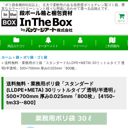
「ポリ袋各種600点以上」 丈夫で柔軟性のある低密度ポリエチレン製ゴミ袋。豊
富なカラーバリエーションと様々な用途に合わせて選べる品揃えです。
カート
商品カテゴリ
オーダーメイド
マイページ
ご利用案内
ホーム
>
袋
>
ポリ袋・ゴミ袋
>
送料無料・業務用ポリ袋「スタンダード(LLDPE+META) 30リットルタイプ 透
明/半透明」500×700mm 厚み0.025mm「800枚」
送料無料・業務用ポリ袋「スタンダード
(LLDPE+META) 30リットルタイプ 透明/半透明」
500×700mm 厚み0.025mm「800枚」
[
4150-
tm33--800
]