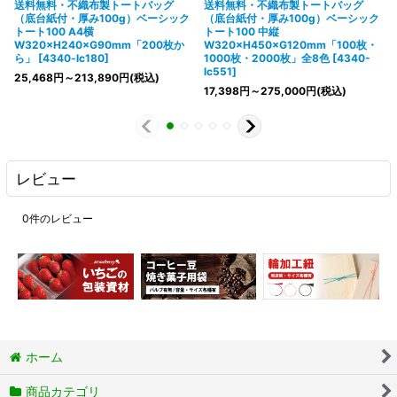
送料無料・不織布製トートバッグ
送料無料・不織布製トートバッグ
（底台紙付・厚み100g）ベーシック
（底台紙付・厚み100g）ベーシック
トート100 A4横
トート100 中縦
W320×H240×G90mm「200枚か
W320×H450×G120mm「100枚・
ら」
[
4340-lc180
]
1000枚・2000枚」全8色
[
4340-
lc551
]
25,468
円
～213,890
円
(税込)
17,398
円
～275,000
円
(税込)
レビュー
0
件のレビュー
ホーム
商品カテゴリ