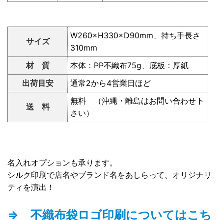
W260×H330×D90mm、持ち手長さ
サイズ
310mm
材 質
本体：PP不織布75g、底板：厚紙
出荷目安
通常2から4営業日ほど
無料 （沖縄・離島はお問い合わせ下
送 料
さい）
名入れオプションも承ります。
シルク印刷で店名やブランド名をあしらって、オリジナリ
ティを演出！
⇒ 不織布袋ロゴ印刷についてはこち