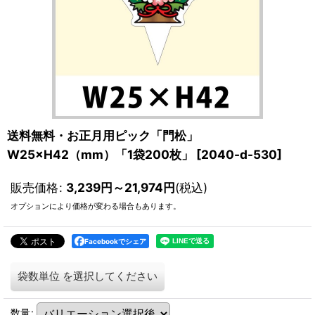
送料無料・お正月用ピック「門松」
W25×H42（mm）「1袋200枚」
[
2040-d-530
]
販売価格
:
3,239
円
～21,974
円
(税込)
オプションにより価格が変わる場合もあります。
Facebookでシェア
袋数単位
を選択してください
数量
: