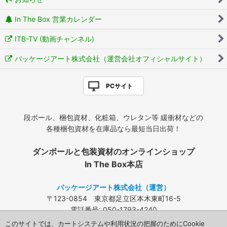
In The Box 営業カレンダー
ITB-TV (動画チャンネル)
パッケージアート株式会社（運営会社オフィシャルサイト）
PCサイト
段ボール、梱包資材、化粧箱、ウレタン等 緩衝材などの
各種梱包資材を在庫品なら最短当日出荷！
ダンボールと包装資材のオンラインショップ
In The Box本店
パッケージアート株式会社（運営）
〒123-0854 東京都足立区本木東町16-5
電話番号: 050-1793-4240
FAX: 03-3840-4424
このサイトでは、カートシステムや利用状況の把握のためにCookie