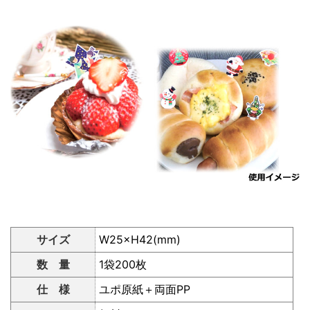
サイズ
W25×H42(mm)
数 量
1袋200枚
仕 様
ユポ原紙＋両面PP