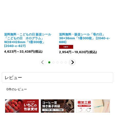
送料無料・こどもの日 販促シール
送料無料・販促シール「母の日」
「こどもの日 ホログラム」
36×36mm「1冊300枚」
[
2040-c-
W28×H28mm「1冊300枚」
686
]
[
2040-c-627
]
4,623
円
～33,438
円
(税込)
2,954
円
～19,620
円
(税込)
レビュー
0
件のレビュー