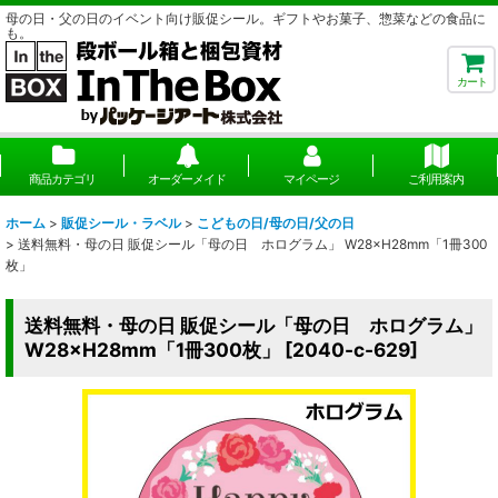
母の日・父の日のイベント向け販促シール。ギフトやお菓子、惣菜などの食品に
も。
カート
商品カテゴリ
オーダーメイド
マイページ
ご利用案内
ホーム
>
販促シール・ラベル
>
こどもの日/母の日/父の日
>
送料無料・母の日 販促シール「母の日 ホログラム」 W28×H28mm「1冊300
枚」
送料無料・母の日 販促シール「母の日 ホログラム」
W28×H28mm「1冊300枚」
[
2040-c-629
]