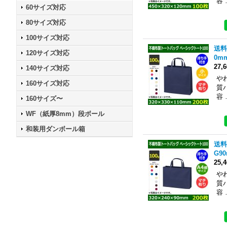
容 
60サイズ対応
80サイズ対応
100サイズ対応
送料
120サイズ対応
0m
27,
140サイズ対応
や
160サイズ対応
質
容 
160サイズ〜
WF（紙厚8mm）段ボール
和装用ダンボール箱
送料
G9
25,
や
質
容 