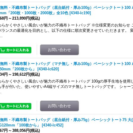
無料・不織布製トートバッグ（底台紙付・厚み100g）ベーシックトート100 A4縦
0mm「200枚・1000枚・2000枚」全10色
[
4340-lc190
]
468円
～
213,890円
(税込)
わらかくやさしい風合いが魅力の不織布トートバッグ ※仕様変更のお知らせ 
バランスの最適化を目的とし、以下の仕様に順次変更させていただきます。 変
…
無料・不織布製トートバッグ（マチ無し・厚み100g）ベーシックトート100 A
350mm「200枚から」
[
4340-lc620
]
134円
～
198,612円
(税込)
わらかくやさしい風合いが魅力の不織布トートバッグ 100gの厚手生地を使用
ち手が付いた、使いやすいA4縦サイズのマチ無しトートバッグです。 シャー
…
無料・不織布製トートバッグ（底台紙付・厚み75g）ベーシックトート75 大(肩
×G120mm「100枚から」
[
4340-lc452
]
167円
～
388,056円
(税込)