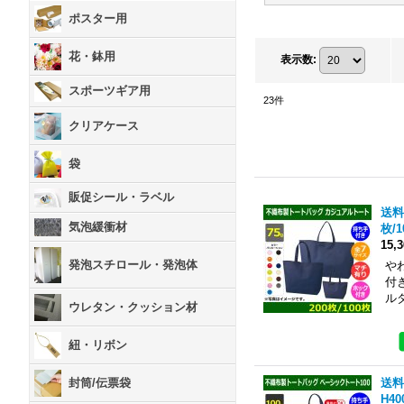
ポスター用
花・鉢用
表示数
:
スポーツギア用
23
件
クリアケース
袋
販促シール・ラベル
送料
気泡緩衝材
枚/
15,
発泡スチロール・発泡体
や
付
ル
ウレタン・クッション材
紐・リボン
送料
封筒/伝票袋
H4