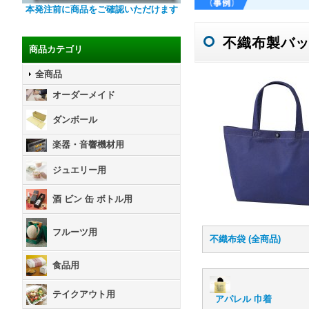
本発注前に商品をご確認いただけます
不織布製バッ
商品カテゴリ
全商品
オーダーメイド
ダンボール
楽器・音響機材用
ジュエリー用
酒 ビン 缶 ボトル用
フルーツ用
不織布袋 (全商品)
食品用
テイクアウト用
アパレル 巾着