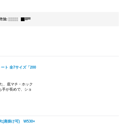
方法
:
ト 全7サイズ「200
した、底マチ・ホック
ち手が長めで、ショ
肩掛け可) W530×