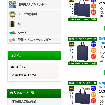
27,
包装紙/タグ/パッキン
や
質
テープ/結束材
容 
紙
シート
送料
証書・メニューホルダー
12
17,
や
ログイン
質
容 
ログイン
新規登録はこちら
送料
0×
17,
商品グループ一覧
や
質
来店購入対応商品