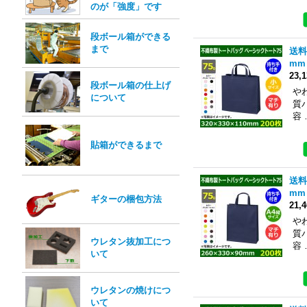
のが「強度」です
段ボール箱ができる
まで
送料
mm
23,
段ボール箱の仕上げ
や
について
質
容 
貼箱ができるまで
送料
mm
ギターの梱包方法
21,
や
質
ウレタン抜加工につ
容 
いて
ウレタンの焼けにつ
いて