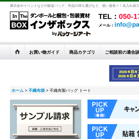
展示会やイベントなどの販促バッグ、作品の持ち運びなど、使い道色々！名入れ加
TEL：
050-1
info@pa
メール：
お買い物ガイド
商品カテゴリ
ご相談前の適合
ホーム
>
不織布袋
>
不織布製バッグ トート