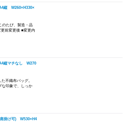
 W260×H330×
このたび、製造・品
更前変更後 ■変更内
4縦マチなし W270
した不織布バッグ。
プな印象で、しっか
掛け可) W530×H4