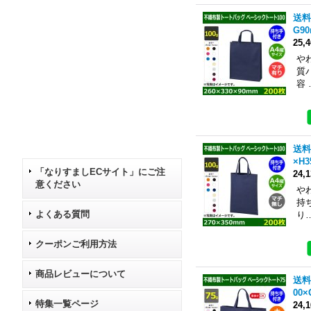
送料
G9
25,
や
質
容 
送料
×H
「なりすましECサイト」にご注
24,
意ください
や
持
よくある質問
り
クーポンご利用方法
商品レビューについて
送料
00
特集一覧ページ
24,