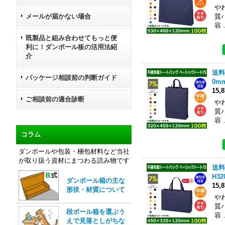
や
メールが届かない場合
質
容 
既製品と組み合わせてもっと便
利に！ダンボール板の活用法紹
介
送料
パッケージ相談前の判断ガイド
0m
15,
ご相談前の適合診断
や
質
容 
コラム
ダンボールや包装・梱包材料など当社
が取り扱う資材にまつわる読み物です
送料
H3
ダンボール箱の主な
15,
形状・材質について
や
質
段ボール箱を選ぶう
容 
えで見落としがちな