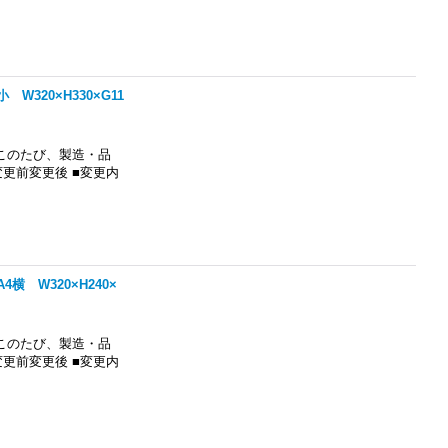
320×H330×G11
このたび、製造・品
更前変更後 ■変更内
 W320×H240×
このたび、製造・品
更前変更後 ■変更内