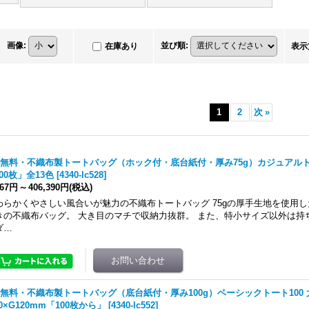
画像
:
並び順
:
在庫あり
表示
1
2
次
»
無料・不織布製トートバッグ（ホック付・底台紙付・厚み75g）カジュアルトー
100枚」全13色
[
4340-lc528
]
367円
～
406,390円
(税込)
わらかくやさしい風合いが魅力の不織布トートバッグ 75gの厚手生地を使用
きの不織布バッグ。 大き目のマチで収納力抜群。 また、特小サイズ以外は持
ダ…
無料・不織布製トートバッグ（底台紙付・厚み100g）ベーシックトート100 大(
00×G120mm「100枚から」
[
4340-lc552
]