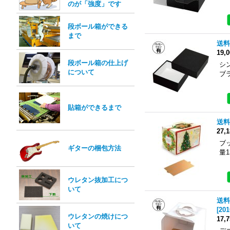
のが「強度」です
段ボール箱ができる
まで
送料
19,
段ボール箱の仕上げ
シ
について
ブラ
貼箱ができるまで
送料
27,
ブ
ギターの梱包方法
量
ウレタン抜加工につ
いて
送料
[
201
ウレタンの焼けにつ
17,
いて