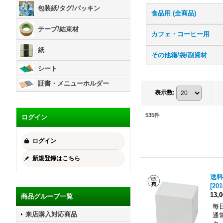
包装紙/タグ/パッキン
食品用 (全商品)
テープ/結束材
カフェ・コーヒー用
紙
その他箱/袋/副資材
シート
証書・メニューホルダー
表示数
:
535
件
ログイン
ログイン
新規登録はこちら
送料
[
201
13,
商品グループ一覧
毎
来店購入対応商品
通