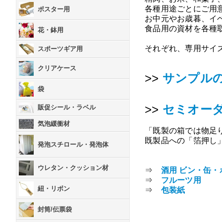
各種用途ごとにご用
ポスター用
お中元やお歳暮、イ
食品用の資材を各種
花・鉢用
それぞれ、専用サイ
スポーツギア用
クリアケース
>>
サンプル
袋
>>
セミオー
販促シール・ラベル
気泡緩衝材
「既製の箱では物足
既製品への「箔押し
発泡スチロール・発泡体
ウレタン・クッション材
⇒
酒用 ビン・缶・
⇒
フルーツ用
紐・リボン
⇒
包装紙
封筒/伝票袋