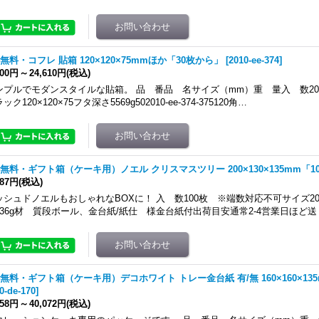
無料・コフレ 貼箱 120×120×75mmほか「30枚から」
[
2010-ee-374
]
000円
～
24,610円
(税込)
ンプルでモダンスタイルな貼箱。 品 番品 名サイズ（mm）重 量入 数2010-ee-
ック120×120×75フタ深さ5569g502010-ee-374-375120角…
無料・ギフト箱（ケーキ用）ノエル クリスマスツリー 200×130×135mm「1
187円
(税込)
ッシュドノエルもおしゃれなBOXに！ 入 数100枚 ※端数対応不可サイズ200
136g材 質段ボール、金台紙/紙仕 様金台紙付出荷目安通常2-4営業日ほど
無料・ギフト箱（ケーキ用）デコホワイト トレー金台紙 有/無 160×160×13
0-de-170
]
758円
～
40,072円
(税込)