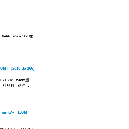
374-374120角
00枚」
[
2010-de-166
]
×130×135mm重
送 料無料 ※沖…
5mmほか「100枚」