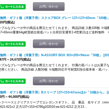
無料・ギフト箱（洋菓子用）スクエアBOX グレー 137×137×65mm「100枚
720円
(税込)
ンプルなグレーが中の商品を際立たせてくれます。 商品詳細 入数100枚 ※端
137×65mm重量64g材質紙仕様底パット出荷目安通常2-4営業日ほど送料無料
無料・ギフト箱（洋菓子用）N-ASSORT BOX 303×205×94mm「50枚」
[
20
487円
～
24,672円
(税込)
ンプルなグレーが中の商品を際立たせてくれます。 付属の底パットはお菓子
使用ください。 商品詳細 入数50枚 ※端数対応不可材質E段仕様本体・底パット
無料・ギフト箱（洋菓子用）Bスリーブ 137×153×67mmほか「10枚から」
[
00円
～
44,000円
(税込)
ックベースとクリアスリーブでエレガンスギフト。 品 番品 名サイズ（mm）
e-621-621x2 正方137×153×6785g102010-ee-621-6212 正方13…