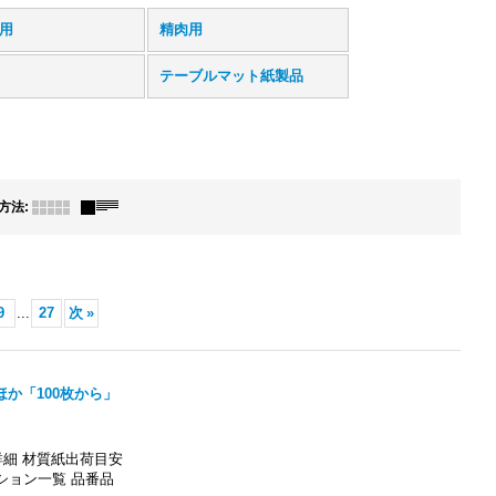
用
精肉用
テーブルマット紙製品
方法
:
9
...
27
次
»
ほか「100枚から」
細 材質紙出荷目安
ション一覧 品番品