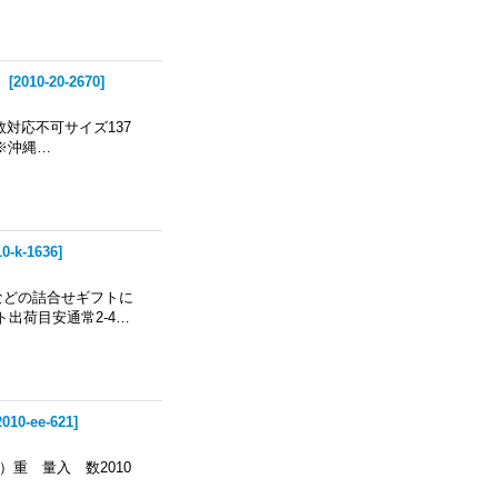
」
[
2010-20-2670
]
数対応不可サイズ137
 ※沖縄…
10-k-1636
]
などの詰合せギフトに
出荷目安通常2-4…
2010-ee-621
]
重 量入 数2010