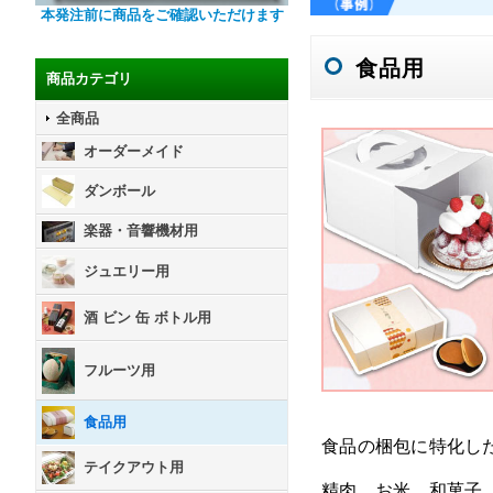
本発注前に商品をご確認いただけます
食品用
商品カテゴリ
全商品
オーダーメイド
ダンボール
楽器・音響機材用
ジュエリー用
酒 ビン 缶 ボトル用
フルーツ用
食品用
食品の梱包に特化し
テイクアウト用
精肉、お米、和菓子