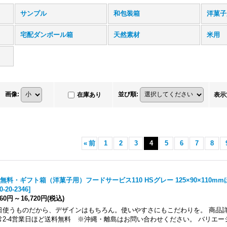
サンプル
和包装箱
洋菓子
宅配ダンボール箱
天然素材
米用
画像
:
並び順
:
在庫あり
表示
«
前
1
2
3
4
5
6
7
8
無料・ギフト箱（洋菓子用）フードサービス110 HSグレー 125×90×110mm
0-20-2346
]
060円
～
16,720円
(税込)
日使うものだから、デザインはもちろん。使いやすさにもこだわりを。 商品詳
常2-4営業日ほど送料無料 ※沖縄・離島はお問い合わせください。 バリエー