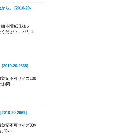
枚から」
[
2010-20-
細 材質紙仕様フ
せください。 バリエ
」
[
2010-20-2668
]
数対応不可サイズ100
島はお問…
[
2010-20-2669
]
数対応不可サイズ83×
はお問い…