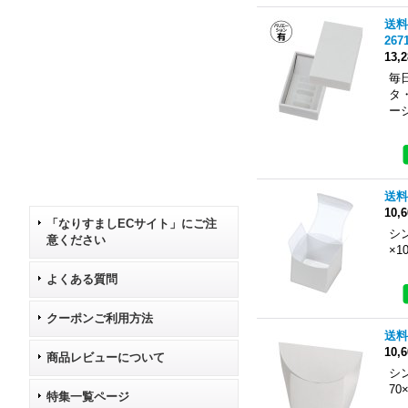
送料
267
13,
毎
タ
ー
送料
10,
「なりすましECサイト」にご注
シ
意ください
×
よくある質問
クーポンご利用方法
送料
10,
商品レビューについて
シ
7
特集一覧ページ