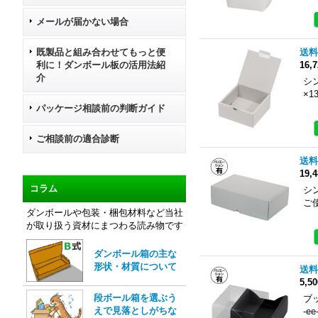
メールが届かない場合
既製品と組み合わせてもっと便
送料
利に！ダンボール板の活用法紹
16,
介
シ
×
パッケージ相談前の判断ガイド
ご相談前の適合診断
送料
19,
コラム
シ
ご
ダンボールや包装・梱包材料など当社
が取り扱う資材にまつわる読み物です
ダンボール箱の主な
形状・材質について
送料
5,5
段ボール箱を選ぶう
ブ
えで見落としがちな
-e