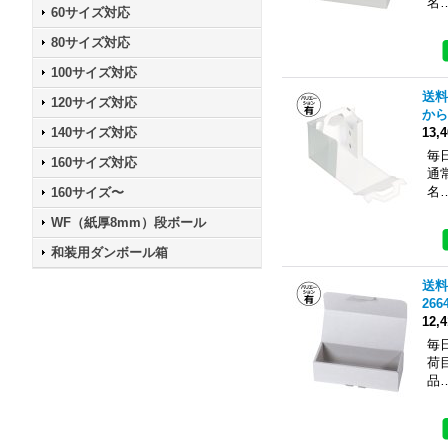
名
60サイズ対応
80サイズ対応
100サイズ対応
送料
120サイズ対応
から
140サイズ対応
13,
毎
160サイズ対応
通
名
160サイズ〜
WF（紙厚8mm）段ボール
和装用ダンボール箱
送料
266
12,
毎
荷
品