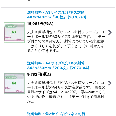
送料無料・A3サイズ/ビジネス封筒
487×340mm「90枚」
[
2070-a3
]
15,065
円
(税込)
丈夫＆簡単梱包！『ビジネス封筒シリーズ』 コ
ートボール製のA3サイズ対応封筒です。 〔テー
プ付きで簡単封かん〕 封筒についている剥離紙
（はくりし）を剥がして頂くと すぐに封かんす
ることができます…
送料無料・A4サイズ/ビジネス封筒
342×250mm「200枚」
[
2070-a4
]
9,782
円
(税込)
丈夫＆簡単梱包！『ビジネス封筒シリーズ』 コ
ートボール製のA4サイズ対応封筒です。 画像の
書籍のサイズはA4（210×297） 厚み20mmくら
いまでの物に最適です。 〔テープ付きで簡単封
か…
送料無料・角2サイズ/ビジネス封筒