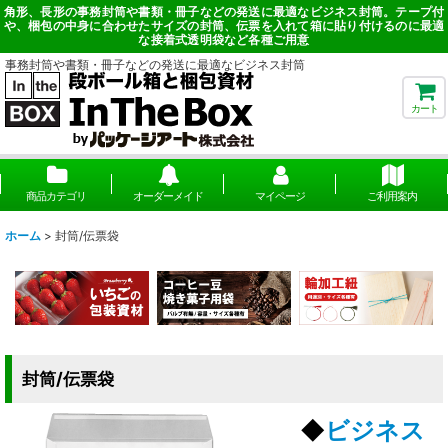
角形、長形の事務封筒や書類・冊子などの発送に最適なビジネス封筒。テープ付
や、梱包の中身に合わせたサイズの封筒、伝票を入れて箱に貼り付けるのに最適
な接着式透明袋など各種ご用意
事務封筒や書類・冊子などの発送に最適なビジネス封筒
カート
商品カテゴリ
オーダーメイド
マイページ
ご利用案内
ホーム
>
封筒/伝票袋
封筒/伝票袋
◆
ビジネス