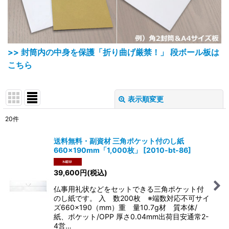
>> 封筒内の中身を保護「折り曲げ厳禁！」 段ボール板は
こちら
表示順変更
閉じる
20
件
サブカテゴリ
:
送料無料・副資材 三角ポケット付のし紙
660×190mm「1,000枚」
[
2010-bt-86
]
表示数
:
39,600
円
(税込)
在庫あり
仏事用礼状などをセットできる三角ポケット付
のし紙です。 入 数200枚 ※端数対応不可サイ
並び順
:
ズ660×190（mm）重 量10.7g材 質本体/
紙、ポケット/OPP 厚さ0.04mm出荷目安通常2-
4営…