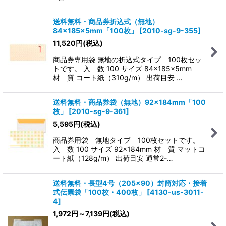
絞り込む
送料無料・商品券折込式（無地）
84×185×5mm「100枚」
[
2010-sg-9-355
]
11,520
円
(税込)
商品券専用袋 無地の折込式タイプ 100枚セッ
トです。 入 数 100 サイズ 84×185×5mm
材 質 コート紙（310g/m） 出荷目安 …
送料無料・商品券袋（無地）92×184mm「100
枚」
[
2010-sg-9-361
]
5,595
円
(税込)
商品券用袋 無地タイプ 100枚セットです。
入 数 100 サイズ 92×184mm 材 質 マットコ
ート紙（128g/m） 出荷目安 通常2-…
送料無料・長型4号（205×90）封筒対応・接着
式伝票袋「100枚・400枚」
[
4130-us-3011-
4
]
1,972
円
～7,139
円
(税込)