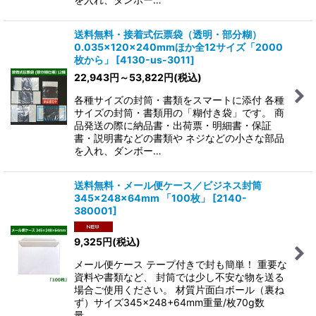
送料無料・接着式伝票袋（透明・部分糊）
0.035×120×240mmほか全12サイズ「2000
枚から」
[
4130-us-3011
]
22,943
円
～53,822
円
(税込)
各種サイズの封筒・書類をスマートに添付 各種
サイズの封筒・書類用の「糊付き袋」です。 商
品発送の際に納品書・出荷票・明細書・保証
書・説明書などの書類や ネジなどの小さな部品
を入れ、ダンボー…
送料無料・メール便ケース／ビジネス封筒
345×248×64mm 「100枚」
[
2140-
380001
]
9,325
円
(税込)
メール便ケース テープ付きで封も簡単！ 重要な
資料や書類など、 封筒では少し不安な物を送る
場合ご使用ください。 材質片面白ボール（裏ね
ず）サイズ345×248+64mm重量/枚70g数
量…