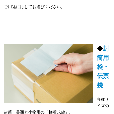
ご用途に応じてお選びください。
◆
封
筒用
袋・
伝票
袋
各種サ
イズの
封筒・書類と小物用の「接着式袋」。