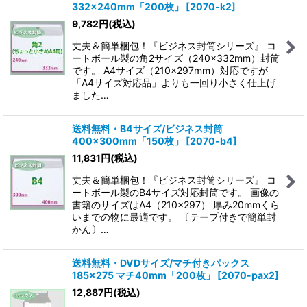
332×240mm「200枚」
[
2070-k2
]
9,782
円
(税込)
丈夫＆簡単梱包！『ビジネス封筒シリーズ』 コ
ートボール製の角2サイズ（240×332mm）封筒
です。 A4サイズ（210×297mm）対応ですが
「A4サイズ対応品」よりも一回り小さく仕上げ
ました…
送料無料・B4サイズ/ビジネス封筒
400×300mm「150枚」
[
2070-b4
]
11,831
円
(税込)
丈夫＆簡単梱包！『ビジネス封筒シリーズ』 コ
ートボール製のB4サイズ対応封筒です。 画像の
書籍のサイズはA4（210×297） 厚み20mmくら
いまでの物に最適です。 〔テープ付きで簡単封
かん〕…
送料無料・DVDサイズ/マチ付きパックス
185×275 マチ40mm「200枚」
[
2070-pax2
]
12,887
円
(税込)