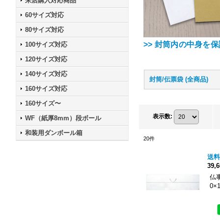
来店購入対応商品
60サイズ対応
80サイズ対応
>> 封筒内の中身を
100サイズ対応
120サイズ対応
140サイズ対応
封筒/伝票袋 (全商品)
160サイズ対応
160サイズ〜
表示数
:
WF（紙厚8mm）段ボール
和装用ダンボール箱
20
件
送料
39,
仏
0×