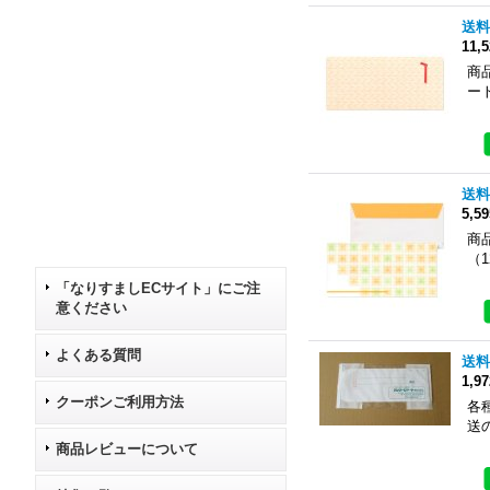
送料
11,
商品
ート
送料
5,5
商
（1
「なりすましECサイト」にご注
意ください
よくある質問
送料
1,9
クーポンご利用方法
各
送
商品レビューについて