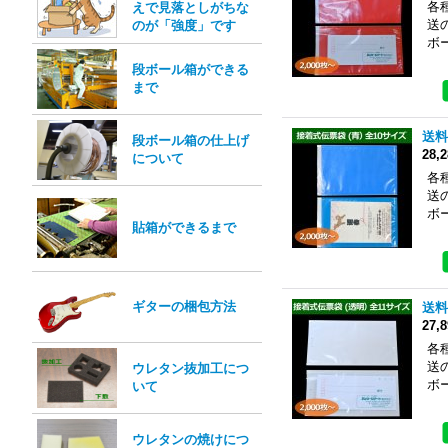
各
えで見落としがちな
送
のが「強度」です
ボ
段ボール箱ができる
まで
送料
段ボール箱の仕上げ
28,
について
各
送
ボ
貼箱ができるまで
ギターの梱包方法
送料
27,
各
送
ウレタン抜加工につ
ボ
いて
ウレタンの焼けにつ