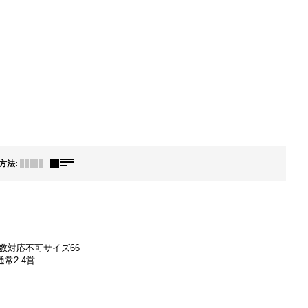
方法
:
数対応不可サイズ66
通常2-4営…