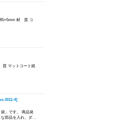
5×5mm 材 質 コ
材 質 マットコート紙
us-3011-4
]
袋」です。 商品発
さな部品を入れ、ダ…