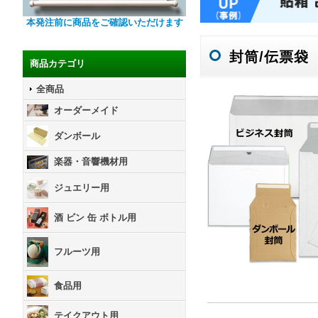
本発注前に商品をご確認いただけます
封筒/伝票袋
商品カテゴリ
全商品
オーダーメイド
ダンボール
楽器・音響機材用
ジュエリー用
酒 ビン 缶 ボトル用
フルーツ用
食品用
テイクアウト用