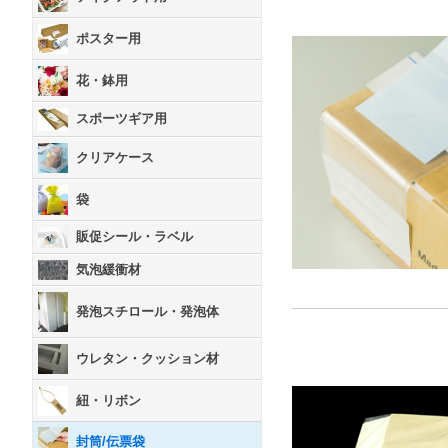
ポスター用
花・鉢用
スポーツギア用
クリアケース
袋
販促シール・ラベル
気泡緩衝材
発泡スチロール・発泡体
ウレタン・クッション材
紐・リボン
封筒/伝票袋