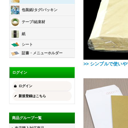
包装紙/タグ/パッキン
テープ/結束材
紙
シート
証書・メニューホルダー
>> シンプルで使い
ログイン
ログイン
新規登録はこちら
商品グループ一覧