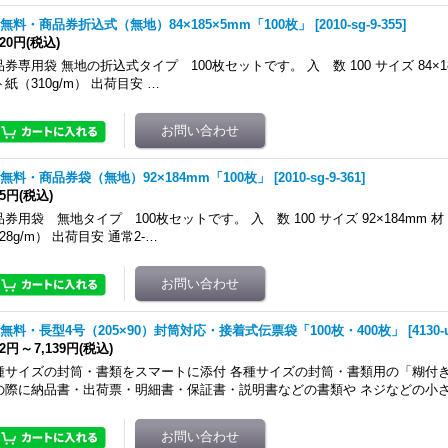
無料・商品券折込式（無地）84×185×5mm「100枚」
[
2010-sg-9-355
]
520円
(税込)
券専用袋 無地の折込式タイプ 100枚セットです。 入 数 100 サイズ 84×18
紙（310g/m） 出荷目安 …
無料・商品券袋（無地）92×184mm「100枚」
[
2010-sg-9-361
]
95円
(税込)
品券用袋 無地タイプ 100枚セットです。 入 数 100 サイズ 92×184mm 
28g/m） 出荷目安 通常2-…
無料・長型4号（205×90）封筒対応・接着式伝票袋「100枚・400枚」
[
4130-
72円
～
7,139円
(税込)
種サイズの封筒・書類をスマートに添付 各種サイズの封筒・書類用の「糊付き
の際に納品書・出荷票・明細書・保証書・説明書などの書類や ネジなどの小