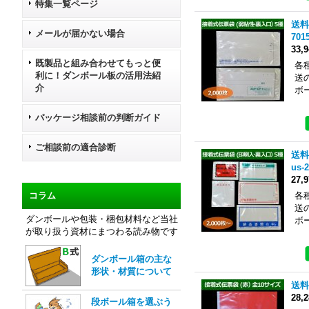
特集一覧ページ
送料
メールが届かない場合
7015
33,
既製品と組み合わせてもっと便
各
利に！ダンボール板の活用法紹
送
介
ボ
パッケージ相談前の判断ガイド
ご相談前の適合診断
送料
us-
27,
コラム
各
送
ダンボールや包装・梱包材料など当社
ボ
が取り扱う資材にまつわる読み物です
ダンボール箱の主な
形状・材質について
送料
28,
段ボール箱を選ぶう