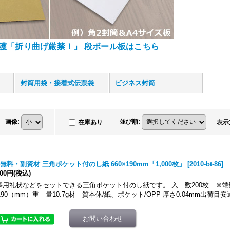
保護「折り曲げ厳禁！」 段ボール板はこちら
封筒用袋・接着式伝票袋
ビジネス封筒
画像
:
並び順
:
在庫あり
表示
無料・副資材 三角ポケット付のし紙 660×190mm「1,000枚」
[
2010-bt-86
]
600円
(税込)
事用礼状などをセットできる三角ポケット付のし紙です。 入 数200枚 ※端
190（mm）重 量10.7g材 質本体/紙、ポケット/OPP 厚さ0.04mm出荷目安