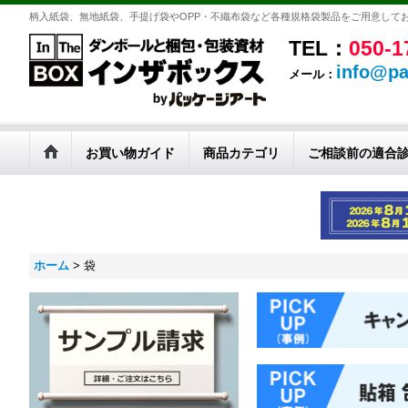
柄入紙袋、無地紙袋、手提げ袋やOPP・不織布袋など各種規格袋製品をご用意して
TEL：
050-1
info@pa
メール：
お買い物ガイド
商品カテゴリ
ご相談前の適合
ホーム
>
袋