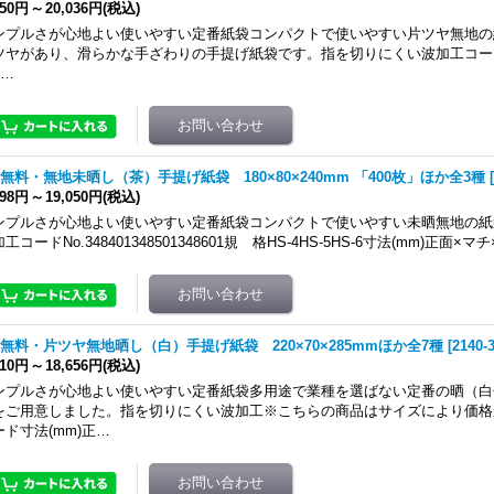
050円
～
20,036円
(税込)
ンプルさが心地よい使いやすい定番紙袋コンパクトで使いやすい片ツヤ無地の
ツヤがあり、滑らかな手ざわりの手提げ紙袋です。指を切りにくい波加工コードNo.3
8…
無料・無地未晒し（茶）手提げ紙袋 180×80×240mm 「400枚」ほか全3種
[
998円
～
19,050円
(税込)
ンプルさが心地よい使いやすい定番紙袋コンパクトで使いやすい未晒無地の紙
工コードNo.348401348501348601規 格HS-4HS-5HS-6寸法(mm)正面×マ
無料・片ツヤ無地晒し（白）手提げ紙袋 220×70×285mmほか全7種
[
2140-
310円
～
18,656円
(税込)
ンプルさが心地よい使いやすい定番紙袋多用途で業種を選ばない定番の晒（白
をご用意しました。指を切りにくい波加工※こちらの商品はサイズにより価格
ード寸法(mm)正…