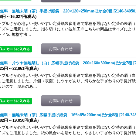
無料・無地未晒（茶）手提げ紙袋 220×120×250mmほか全6種
[
2140-34050
28円
～
16,027円
(税込)
ンプルさが心地よい使いやすい定番紙袋多用途で業種を選ばない定番の未晒（
イズをご用意しました。指を切りにくい波加工※こちらの商品はサイズにより
ードNo.規格寸法…
無料・片ツヤ無地晒し（白）広幅手提げ紙袋 260×160×300mmほか全7種
[
725円
～
22,861円
(税込)
ンプルさが心地よい使いやすい定番紙袋多用途で業種を選ばない定番の晒（白
をご用意しました。片側（表面）にツヤがあり、滑らかな手ざわりの手提げ紙
広いので、厚みのあ…
無料・無地未晒（茶）広幅手提げ紙袋 165×85×200mmほか全8種
[
2140-34
182円
～
19,050円
(税込)
ンプルさが心地よい使いやすい定番紙袋多用途で業種を選ばない定番の未晒（
イズをご用意しました。紙の風合いを活かした、やさしい手ざわりの手提げ紙