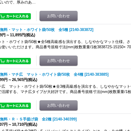
広いので、厚みのあ…
無料・マット・ホワイト袋/50枚 全5種
[
2140-383872
]
69円
～
11,895円
(税込)
ット・ホワイト袋/50枚★全5種高級感を演出する、しなやかなマット仕様。
使いいただけます。商品番号規格寸法(mm)枚数重量/1枚383872S-15150× 70×
無料・マチ広 マット・ホワイト袋/50枚 全4種
[
2140-383885
]
499円
～
26,565円
(税込)
チ広 マット・ホワイト袋/50枚★全3種高級感を演出する、しなやかなマッ
で活躍する、マチ広タイプが大好評です。商品番号規格寸法(mm)枚数重量/1枚3838
無料・Ｒ・Ｓ手提げ袋 全2種
[
2140-340399
]
207円
～
10,710円
(税込)