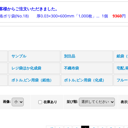
サンプル
別注品
紙袋（
レジ袋ほか化成袋
不織布袋
宅配,
ボトル,ビン用袋（紙他）
ボトル,ビン用袋（化成）
フルー
画像
:
並び順
:
在庫あり
表示