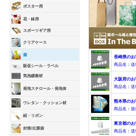
ポスター用
花・鉢用
スポーツギア用
クリアケース
袋
販促シール・ラベル
気泡緩衝材
発泡スチロール・発泡体
ウレタン・クッション材
紐・リボン
封筒/伝票袋