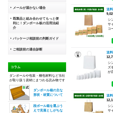
メールが届かない場合
送料
9,0
既製品と組み合わせてもっと便
シ
利に！ダンボール板の活用法紹
サ
介
コ
パッケージ相談前の判断ガイド
ご相談前の適合診断
送料
12,
シ
コラム
ズ
が
ダンボールや包装・梱包材料など当社
が取り扱う資材にまつわる読み物です
ダンボール箱の主な
形状・材質について
送料
12,
段ボール箱を選ぶう
シ
えで見落としがちな
サ