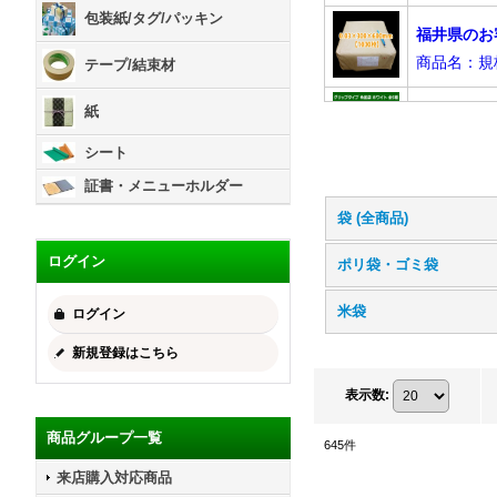
包装紙/タグ/パッキン
テープ/結束材
紙
シート
証書・メニューホルダー
袋 (全商品)
ログイン
ポリ袋・ゴミ袋
米袋
ログイン
新規登録はこちら
表示数
:
商品グループ一覧
645
件
来店購入対応商品