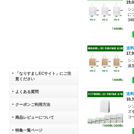
19,
シ
に
34
送料
17,
シ
波加
「なりすましECサイト」にご注
意ください
よくある質問
送料
10,
クーポンご利用方法
シ
ズ
コ
商品レビューについて
特集一覧ページ