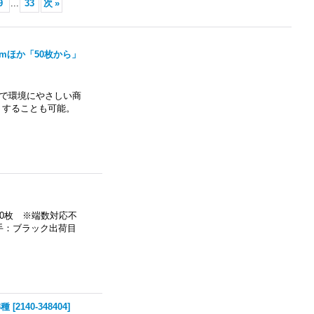
9
...
33
次
»
mmほか「50枚から」
で環境にやさしい商
くすることも可能。
0枚 ※端数対応不
ち手：ブラック出荷目
3種
[
2140-348404
]