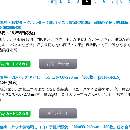
«
前
1
2
3
4
5
6
7
8
無料・紙製タックホルダー 台紙サイズ：縦50×横190mm/紐の全長：約380
0-003605420
]
08円
～
18,858円
(税込)
紙のはくり紙をはがして貼るだけで持ち手になる便利なパーツです。紙製なの
です。 パネルなど袋に収まり切らない商品の外装に直接貼って手で運びやす
品詳細 材質…
無料・CBバッグ ネイビー SS 170×60×270mm「200枚」
[
2010-bt-115
]
715円
(税込)
殊紙+エンボス加工で今までにない高級感。リユースできる袋です。 入 数20
サイズ170×60×270mm重 量32g材 質リカラーてっこん+サガン仕 様持
通…
無料・片ツヤ無地晒し（白）手提げ紙袋 180×80×240mm「400枚」ほか全