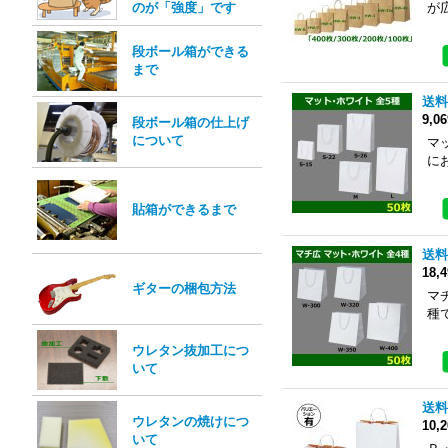
のが「強度」です
が
段ボール箱ができる
まで
送料
9,0
段ボール箱の仕上げ
について
マ
にお
貼箱ができるまで
送料
18,
ギターの梱包方法
マ
種
ウレタン抜加工につ
いて
送料
ウレタンの焼けにつ
10,
いて