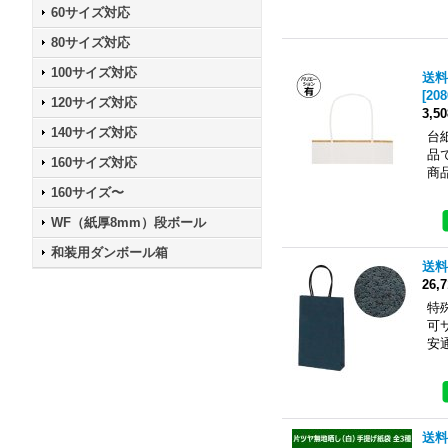
60サイズ対応
80サイズ対応
100サイズ対応
送料
[
208
120サイズ対応
3,5
140サイズ対応
台
品
160サイズ対応
商
160サイズ〜
WF（紙厚8mm）段ボール
和装用ダンボール箱
送料
26,
特
可
安
送料