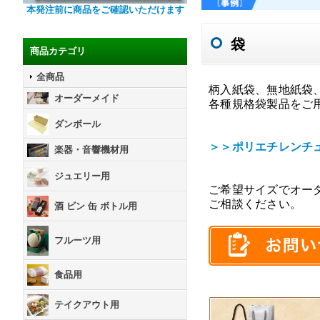
本発注前に商品をご確認いただけます
袋
商品カテゴリ
全商品
柄入紙袋、無地紙袋
オーダーメイド
各種規格袋製品をご
ダンボール
＞＞ポリエチレンチ
楽器・音響機材用
ジュエリー用
ご希望サイズでオー
ご相談ください。
酒 ビン 缶 ボトル用
フルーツ用
食品用
テイクアウト用