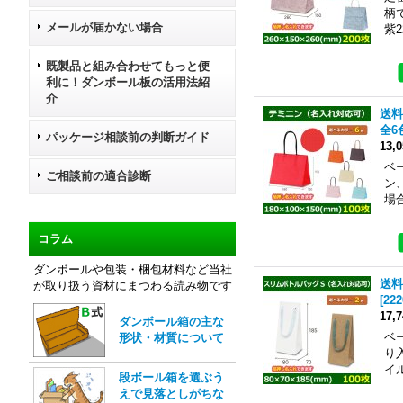
柄
メールが届かない場合
紫2
既製品と組み合わせてもっと便
利に！ダンボール板の活用法紹
介
送料
全6
パッケージ相談前の判断ガイド
13,
ベ
ご相談前の適合診断
ン
場
コラム
ダンボールや包装・梱包材料など当社
送料
が取り扱う資材にまつわる読み物です
[
222
17,
ダンボール箱の主な
ベ
形状・材質について
り
イ
段ボール箱を選ぶう
えで見落としがちな