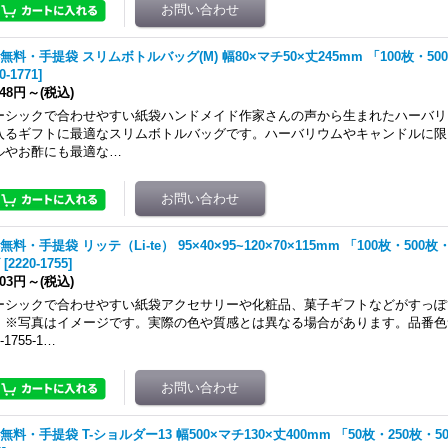
無料・手提袋 スリムボトルバッグ(M) 幅80×マチ50×丈245mm 「100枚・50
0-1771
]
748円
～
(税込)
ーシックで合わせやすい紙袋ハンドメイド作家さんの声から生まれたハーバリ
入るギフトに最適なスリムボトルバッグです。ハーバリウムやキャンドルに限
ルやお酢にも最適な…
無料・手提袋 リッテ（Li-te） 95×40×95~120×70×115mm 「100枚・500枚
[
2220-1755
]
103円
～
(税込)
ーシックで合わせやすい紙袋アクセサリーや化粧品、菓子ギフトなどがすっぽ
。※写真はイメージです。実際の色や質感とは異なる場合があります。品番色
-1755-1…
無料・手提袋 T-ショルダー13 幅500×マチ130×丈400mm 「50枚・250枚・5