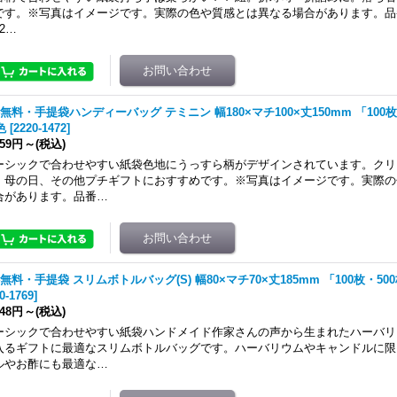
です。※写真はイメージです。実際の色や質感とは異なる場合があります。品番色222
2…
無料・手提袋ハンディーバッグ テミニン 幅180×マチ100×丈150mm 「100枚
色
[
2220-1472
]
059円
～
(税込)
ーシックで合わせやすい紙袋色地にうっすら柄がデザインされています。クリ
、母の日、その他プチギフトにおすすめです。※写真はイメージです。実際の
合があります。品番…
無料・手提袋 スリムボトルバッグ(S) 幅80×マチ70×丈185mm 「100枚・50
0-1769
]
748円
～
(税込)
ーシックで合わせやすい紙袋ハンドメイド作家さんの声から生まれたハーバリ
入るギフトに最適なスリムボトルバッグです。ハーバリウムやキャンドルに限
ルやお酢にも最適な…