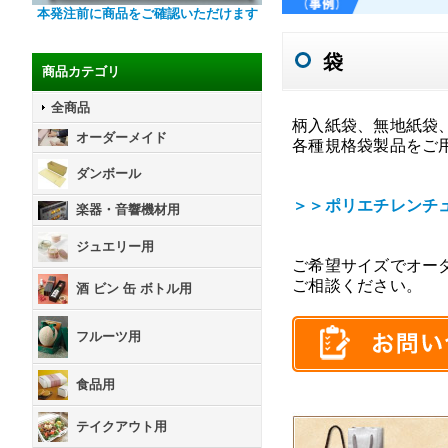
本発注前に商品をご確認いただけます
袋
商品カテゴリ
全商品
柄入紙袋、無地紙袋
オーダーメイド
各種規格袋製品をご
ダンボール
＞＞ポリエチレンチ
楽器・音響機材用
ジュエリー用
ご希望サイズでオー
ご相談ください。
酒 ビン 缶 ボトル用
フルーツ用
食品用
テイクアウト用