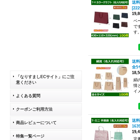
送料
[
222
19,
ベ
で
す
送料
全5
18,
「なりすましECサイト」にご注
絹
意ください
情
イ
よくある質問
クーポンご利用方法
送料
商品レビューについて
163
19,
特集一覧ページ
定