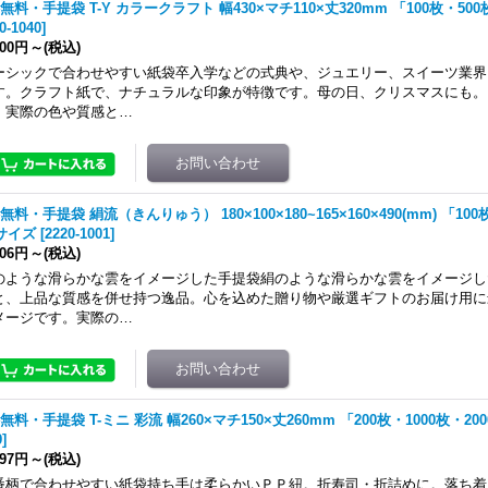
無料・手提袋 T-Y カラークラフト 幅430×マチ110×丈320mm 「100枚・500
0-1040
]
800円
～
(税込)
ーシックで合わせやすい紙袋卒入学などの式典や、ジュエリー、スイーツ業界
す。クラフト紙で、ナチュラルな印象が特徴です。母の日、クリスマスにも。
。実際の色や質感と…
無料・手提袋 絹流（きんりゅう） 180×100×180~165×160×490(mm) 「100
サイズ
[
2220-1001
]
506円
～
(税込)
のような滑らかな雲をイメージした手提袋絹のような滑らかな雲をイメージし
と、上品な質感を併せ持つ逸品。心を込めた贈り物や厳選ギフトのお届け用に
メージです。実際の…
無料・手提袋 T-ミニ 彩流 幅260×マチ150×丈260mm 「200枚・1000枚・20
9
]
497円
～
(税込)
番柄で合わせやすい紙袋持ち手は柔らかいＰＰ紐。折寿司・折詰めに。落ち着