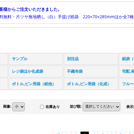
サンプル
別注品
紙袋（
レジ袋ほか化成袋
不織布袋
宅配,
ボトル,ビン用袋（紙他）
ボトル,ビン用袋（化成）
フルー
画像
:
並び順
:
在庫あり
表示