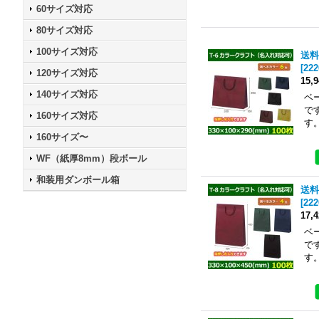
60サイズ対応
80サイズ対応
100サイズ対応
送料
[
222
120サイズ対応
15,
140サイズ対応
ベ
で
160サイズ対応
す
160サイズ〜
WF（紙厚8mm）段ボール
和装用ダンボール箱
送料
[
222
17,
ベ
で
す