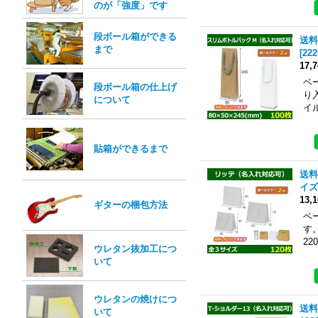
のが「強度」です
段ボール箱ができる
送料
まで
[
222
17,
ベ
段ボール箱の仕上げ
り
について
イ
貼箱ができるまで
送料
イズ
13,
ギターの梱包方法
ベ
す
220
ウレタン抜加工につ
いて
ウレタンの焼けにつ
送料
いて