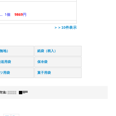
＞＞10件表示
無地）
紙袋（柄入）
発送用袋
保冷袋
ツ用袋
菓子用袋
方法
: