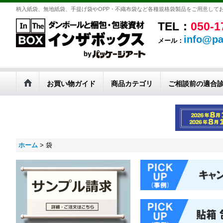
柄入紙袋、無地紙袋、手提げ袋やOPP・不織布袋など各種規格袋製品をご用意して
TEL：
050-1
info@pa
メール：
お買い物ガイド
商品カテゴリ
ご相談前の適合
ホーム
>
袋