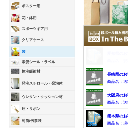
ポスター用
花・鉢用
スポーツギア用
クリアケース
袋
販促シール・ラベル
気泡緩衝材
発泡スチロール・発泡体
ウレタン・クッション材
紐・リボン
封筒/伝票袋