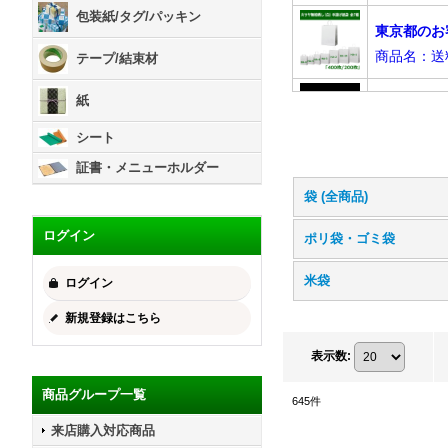
包装紙/タグ/パッキン
テープ/結束材
紙
シート
証書・メニューホルダー
袋 (全商品)
ログイン
ポリ袋・ゴミ袋
米袋
ログイン
新規登録はこちら
表示数
:
商品グループ一覧
645
件
来店購入対応商品