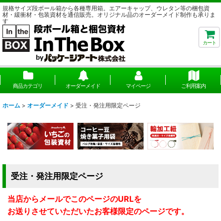
規格サイズ段ボール箱から各種専用箱。エアーキャップ、ウレタン等の梱包資
材・緩衝材・包装資材を通信販売。オリジナル品のオーダーメイド制作も承りま
す
カート
商品カテゴリ
オーダーメイド
マイページ
ご利用案内
ホーム
>
オーダーメイド
>
受注・発注用限定ページ
受注・発注用限定ページ
当店からメールでこのページのURLを
お送りさせていただいたお客様限定のページです。