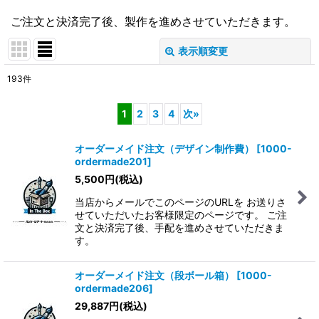
ご注文と決済完了後、製作を進めさせていただきます。
表示順変更
閉じる
193
件
表示数
:
1
2
3
4
次
»
在庫あり
オーダーメイド注文（デザイン制作費）
[
1000-
並び順
:
ordermade201
]
5,500
円
(税込)
絞り込む
当店からメールでこのページのURLを お送りさ
せていただいたお客様限定のページです。 ご注
文と決済完了後、手配を進めさせていただきま
す。
オーダーメイド注文（段ボール箱）
[
1000-
ordermade206
]
29,887
円
(税込)