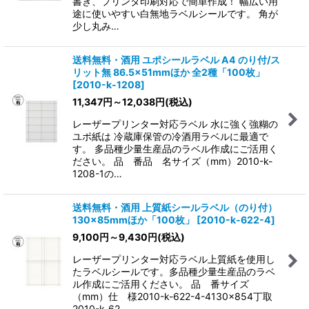
書き、プリンタ印刷対応で簡単作成！ 幅広い用
途に使いやすい白無地ラベルシールです。 角が
少し丸み…
送料無料・酒用 ユポシールラベル A4 のり付/ス
リット無 86.5×51mmほか 全2種「100枚」
[
2010-k-1208
]
11,347
円
～12,038
円
(税込)
レーザープリンター対応ラベル 水に強く強糊の
ユポ紙は 冷蔵庫保管の冷酒用ラベルに最適で
す。 多品種少量生産品のラベル作成にご活用く
ださい。 品 番品 名サイズ（mm）2010-k-
1208-1の…
送料無料・酒用 上質紙シールラベル（のり付）
130×85mmほか「100枚」
[
2010-k-622-4
]
9,100
円
～9,430
円
(税込)
レーザープリンター対応ラベル上質紙を使用し
たラベルシールです。多品種少量生産品のラベ
ル作成にご活用ください。 品 番サイズ
（mm）仕 様2010-k-622-4-4130×854丁取
2010-k-62…