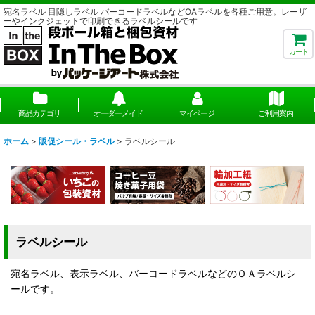
宛名ラベル 目隠しラベル バーコードラベルなどOAラベルを各種ご用意。レーザ
ーやインクジェットで印刷できるラベルシールです
カート
商品カテゴリ
オーダーメイド
マイページ
ご利用案内
ホーム
>
販促シール・ラベル
>
ラベルシール
ラベルシール
宛名ラベル、表示ラベル、バーコードラベルなどのＯＡラベルシ
ールです。