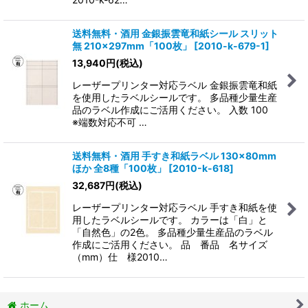
送料無料・酒用 金銀振雲竜和紙シール スリット
無 210×297mm「100枚」
[
2010-k-679-1
]
13,940
円
(税込)
レーザープリンター対応ラベル 金銀振雲竜和紙
を使用したラベルシールです。 多品種少量生産
品のラベル作成にご活用ください。 入数 100
※端数対応不可 …
送料無料・酒用 手すき和紙ラベル 130×80mm
ほか 全8種「100枚」
[
2010-k-618
]
32,687
円
(税込)
レーザープリンター対応ラベル 手すき和紙を使
用したラベルシールです。 カラーは「白」と
「自然色」の2色。 多品種少量生産品のラベル
作成にご活用ください。 品 番品 名サイズ
（mm）仕 様2010…
ホーム