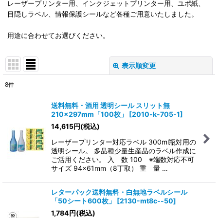
レーザープリンター用、インクジェットプリンター用、ユポ紙、
目隠しラベル、情報保護シールなど各種ご用意いたしました。
用途に合わせてお選びください。
表示順変更
閉じる
8
件
表示数
:
送料無料・酒用 透明シール スリット無
210×297mm「100枚」
[
2010-k-705-1
]
在庫あり
14,615
円
(税込)
並び順
:
レーザープリンター対応ラベル 300ml瓶対用の
透明シール。 多品種少量生産品のラベル作成に
ご活用ください。 入 数 100 ※端数対応不可
絞り込む
サイズ 94×61mm（8丁取） 重 量 …
レターパック送料無料・白無地ラベルシール
「50シート600枚」
[
2130-mt8c--50
]
1,784
円
(税込)