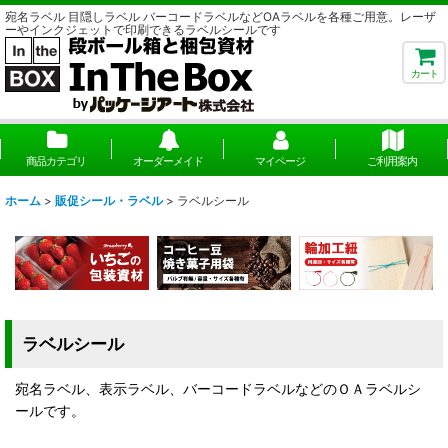
宛名ラベル 目隠しラベル バーコードラベルなどOAラベルを各種ご用意。レーザ
ーやインクジェットで印刷できるラベルシールです
カート
商品カテゴリ
オーダーメイド
マイページ
ご利用案内
ホーム
>
販促シール・ラベル
>
ラベルシール
ラベルシール
宛名ラベル、表示ラベル、バーコードラベルなどのＯＡラベルシ
ールです。