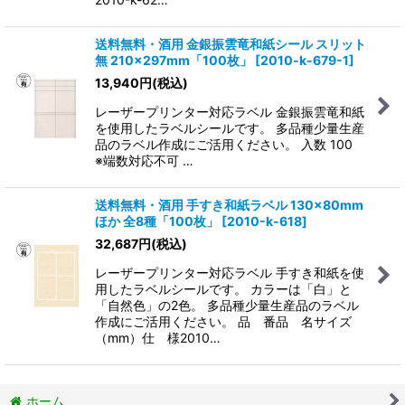
送料無料・酒用 金銀振雲竜和紙シール スリット
無 210×297mm「100枚」
[
2010-k-679-1
]
13,940
円
(税込)
レーザープリンター対応ラベル 金銀振雲竜和紙
を使用したラベルシールです。 多品種少量生産
品のラベル作成にご活用ください。 入数 100
※端数対応不可 …
送料無料・酒用 手すき和紙ラベル 130×80mm
ほか 全8種「100枚」
[
2010-k-618
]
32,687
円
(税込)
レーザープリンター対応ラベル 手すき和紙を使
用したラベルシールです。 カラーは「白」と
「自然色」の2色。 多品種少量生産品のラベル
作成にご活用ください。 品 番品 名サイズ
（mm）仕 様2010…
ホーム