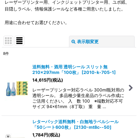
レーザープリンター用、インクジェットプリンター用、ユポ紙、
目隠しラベル、情報保護シールなど各種ご用意いたしました。
用途に合わせてお選びください。
表示順変更
閉じる
8
件
表示数
:
送料無料・酒用 透明シール スリット無
210×297mm「100枚」
[
2010-k-705-1
]
在庫あり
14,615
円
(税込)
並び順
:
レーザープリンター対応ラベル 300ml瓶対用の
透明シール。 多品種少量生産品のラベル作成に
ご活用ください。 入 数 100 ※端数対応不可
絞り込む
サイズ 94×61mm（8丁取） 重 量 …
レターパック送料無料・白無地ラベルシール
「50シート600枚」
[
2130-mt8c--50
]
1,784
円
(税込)