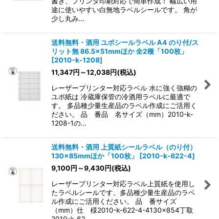
書き、プリンタ印刷対応で簡単作成！ 幅広い用
途に使いやすい白無地ラベルシールです。 角が
少し丸み…
送料無料・酒用 ユポシールラベル A4 のり付/ス
リット無 86.5×51mmほか 全2種「100枚」
[
2010-k-1208
]
11,347
円
～12,038
円
(税込)
レーザープリンター対応ラベル 水に強く強糊の
ユポ紙は 冷蔵庫保管の冷酒用ラベルに最適で
す。 多品種少量生産品のラベル作成にご活用く
ださい。 品 番品 名サイズ（mm）2010-k-
1208-1の…
送料無料・酒用 上質紙シールラベル（のり付）
130×85mmほか「100枚」
[
2010-k-622-4
]
9,100
円
～9,430
円
(税込)
レーザープリンター対応ラベル上質紙を使用し
たラベルシールです。多品種少量生産品のラベ
ル作成にご活用ください。 品 番サイズ
（mm）仕 様2010-k-622-4-4130×854丁取
2010-k-62…