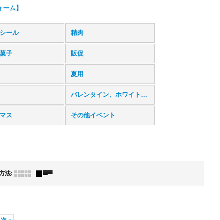
ォーム】
シール
精肉
菓子
販促
夏用
バレンタイン、ホワイトデー
マス
その他イベント
方法
: