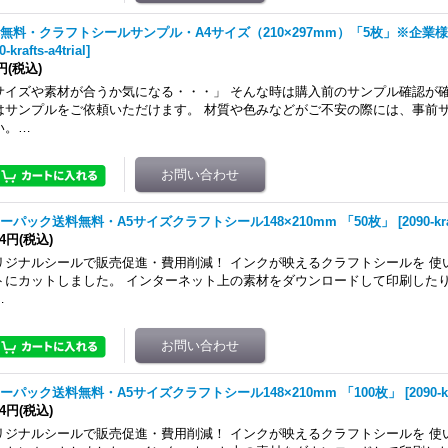
無料・クラフトシールサンプル・A4サイズ（210×297mm）「5枚」※企業
0-krafts-a4trial
]
円
(税込)
サイズや素材が合うか気になる・・・」 そんな時は購入前のサンプル確認が確
はサンプルをご依頼いただけます。 材質や色みなどがご不安の際には、事前
い。…
ーパック送料無料・A5サイズクラフトシール148×210mm 「50枚」
[
2090-kr
14円
(税込)
リジナルシールで販売促進・費用削減！ インクが映えるクラフトシールを 使
トにカットしました。 インターネット上の素材をダウンロードして印刷したり
…
ーパック送料無料・A5サイズクラフトシール148×210mm 「100枚」
[
2090-k
64円
(税込)
リジナルシールで販売促進・費用削減！ インクが映えるクラフトシールを 使