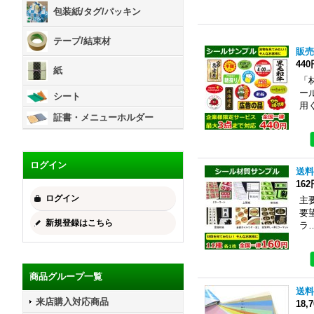
包装紙/タグ/パッキン
テープ/結束材
販売
440
紙
「
ー
シート
用
証書・メニューホルダー
ログイン
送料
162
ログイン
主
要
新規登録はこちら
ラ
商品グループ一覧
送料
来店購入対応商品
18,