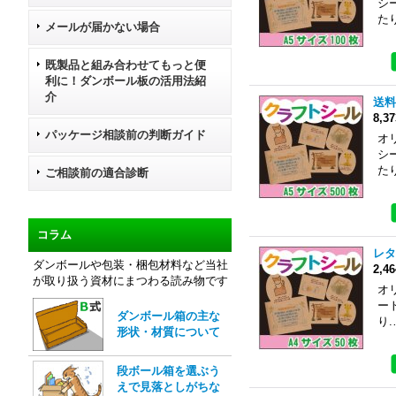
シ
た
メールが届かない場合
既製品と組み合わせてもっと便
利に！ダンボール板の活用法紹
介
送料
8,3
パッケージ相談前の判断ガイド
オ
シ
た
ご相談前の適合診断
コラム
レタ
ダンボールや包装・梱包材料など当社
2,4
が取り扱う資材にまつわる読み物です
オ
ー
ダンボール箱の主な
り.
形状・材質について
段ボール箱を選ぶう
えで見落としがちな