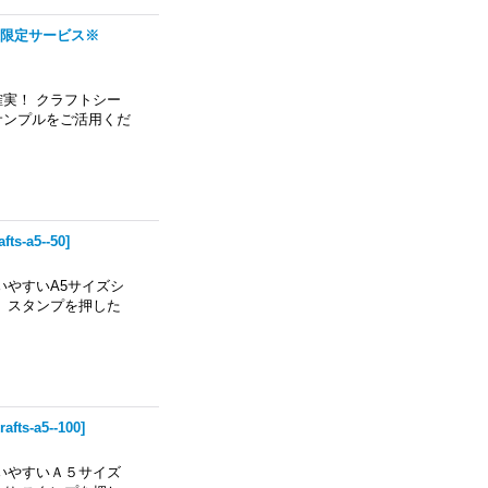
様限定サービス※
実！ クラフトシー
サンプルをご活用くだ
afts-a5--50
]
いやすいA5サイズシ
 スタンプを押した
rafts-a5--100
]
いやすいＡ５サイズ