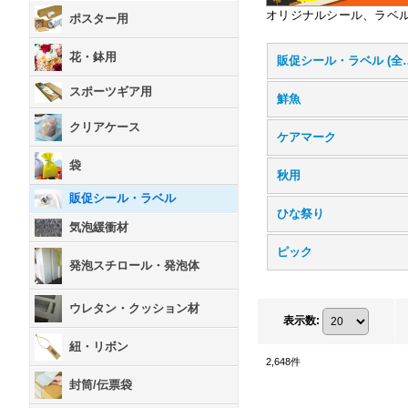
オリジナルシール、ラベ
ポスター用
花・鉢用
販促シール・
スポーツギア用
鮮魚
クリアケース
ケアマーク
袋
秋用
販促シール・ラベル
ひな祭り
気泡緩衝材
ピック
発泡スチロール・発泡体
ウレタン・クッション材
表示数
:
紐・リボン
2,648
件
封筒/伝票袋