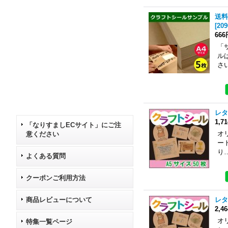
送料
[
209
666
「
ル
さ
レタ
1,7
「なりすましECサイト」にご注
オ
意ください
ー
り
よくある質問
クーポンご利用方法
商品レビューについて
レタ
2,4
オ
特集一覧ページ