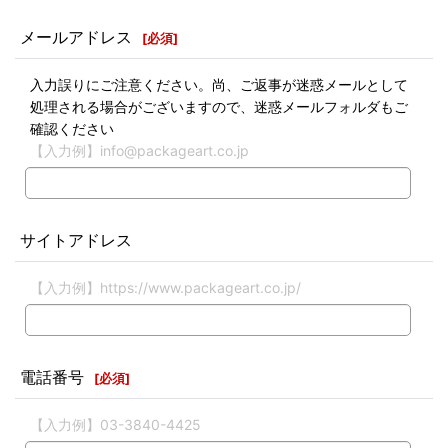
メールアドレス
[
必須
]
入力誤りにご注意ください。尚、ご返事が迷惑メールとして
処理される場合がございますので、迷惑メールフォルダもご
確認ください
【入力例】info@packageart.co.jp
サイトアドレス
【入力例】https://www.packageart.co.jp/
電話番号
[
必須
]
【入力例】03-3840-4425