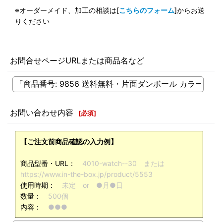
※オーダーメイド、加工の相談は[
こちらのフォーム
]からお送
りください
お問合せページURLまたは商品名など
お問い合わせ内容
[
必須
]
【ご注文前商品確認の入力例】
商品型番・URL：
4010-watch--30 または
https://www.in-the-box.jp/product/5553
使用時期：
未定 or ●月●日
数量：
500個
内容：
●●●