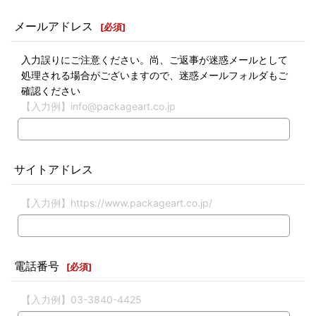
メールアドレス
[
必須
]
入力誤りにご注意ください。尚、ご返事が迷惑メールとして
処理される場合がございますので、迷惑メールフォルダもご
確認ください
【入力例】info@packageart.co.jp
サイトアドレス
【入力例】https://www.packageart.co.jp/
電話番号
[
必須
]
【入力例】03-3840-4425