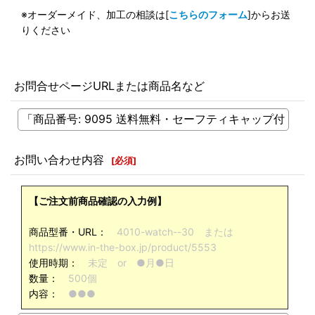
※オーダーメイド、加工の相談は[
こちらのフォーム
]からお送
りください
お問合せページURLまたは商品名など
お問い合わせ内容
[
必須
]
【ご注文前商品確認の入力例】
商品型番・URL：
4010-watch--30 または
https://www.in-the-box.jp/product/5553
使用時期：
未定 or ●月●日
数量：
500個
内容：
●●●