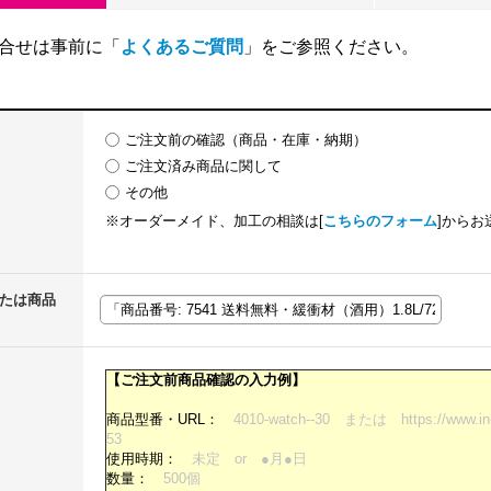
合せは事前に「
よくあるご質問
」をご参照ください。
ご注文前の確認（商品・在庫・納期）
ご注文済み商品に関して
その他
※オーダーメイド、加工の相談は[
こちらのフォーム
]からお
または商品
【ご注文前商品確認の入力例】
商品型番・URL：
4010-watch--30 または https://www.in-t
53
使用時期：
未定 or ●月●日
数量：
500個