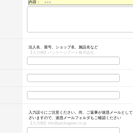
内容：
●●●
法人名、屋号、ショップ名、施設名など
【入力例】パッケージアート株式会社
入力誤りにご注意ください。尚、ご返事が迷惑メールとして
ざいますので、迷惑メールフォルダもご確認ください
【入力例】info@packageart.co.jp