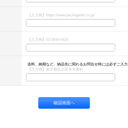
【入力例】https://www.packageart.co.jp/
【入力例】03-3840-4425
送料、納期など、納品先に関わるお問合せ時には必ずご入力
【入力例】東京都足立区本木東町