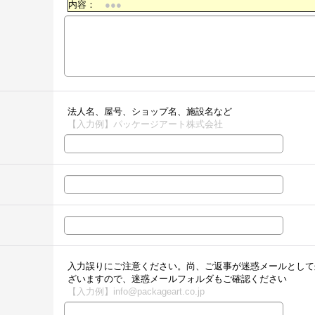
内容：
●●●
法人名、屋号、ショップ名、施設名など
【入力例】パッケージアート株式会社
入力誤りにご注意ください。尚、ご返事が迷惑メールとして
ざいますので、迷惑メールフォルダもご確認ください
【入力例】info@packageart.co.jp