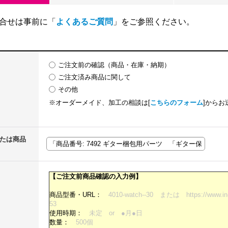
合せは事前に「
よくあるご質問
」をご参照ください。
ご注文前の確認（商品・在庫・納期）
ご注文済み商品に関して
その他
※オーダーメイド、加工の相談は[
こちらのフォーム
]からお
または商品
【ご注文前商品確認の入力例】
商品型番・URL：
4010-watch--30 または https://www.in-t
53
使用時期：
未定 or ●月●日
数量：
500個