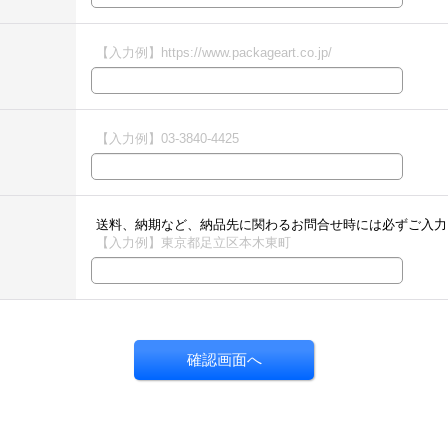
【入力例】https://www.packageart.co.jp/
【入力例】03-3840-4425
送料、納期など、納品先に関わるお問合せ時には必ずご入力
【入力例】東京都足立区本木東町