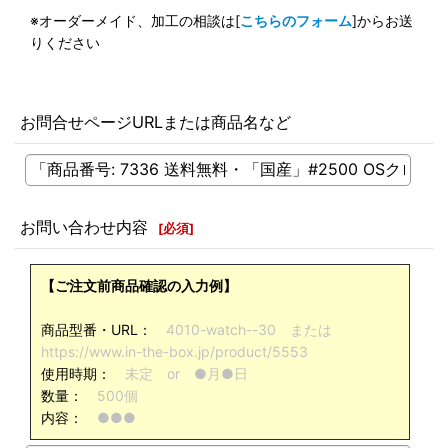
※オーダーメイド、加工の相談は[
こちらのフォーム
]からお送
りください
お問合せページURLまたは商品名など
お問い合わせ内容
[
必須
]
【ご注文前商品確認の入力例】
商品型番・URL：
4010-watch--30 または
https://www.in-the-box.jp/product/5553
使用時期：
未定 or ●月●日
数量：
500個
内容：
●●●