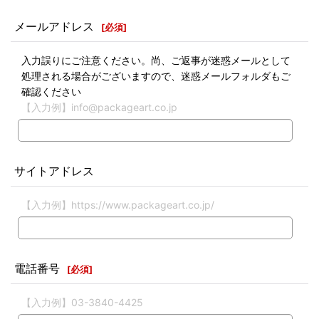
メールアドレス
[
必須
]
入力誤りにご注意ください。尚、ご返事が迷惑メールとして
処理される場合がございますので、迷惑メールフォルダもご
確認ください
【入力例】info@packageart.co.jp
サイトアドレス
【入力例】https://www.packageart.co.jp/
電話番号
[
必須
]
【入力例】03-3840-4425