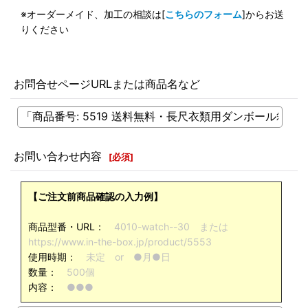
※オーダーメイド、加工の相談は[
こちらのフォーム
]からお送
りください
お問合せページURLまたは商品名など
お問い合わせ内容
[
必須
]
【ご注文前商品確認の入力例】
商品型番・URL：
4010-watch--30 または
https://www.in-the-box.jp/product/5553
使用時期：
未定 or ●月●日
数量：
500個
内容：
●●●