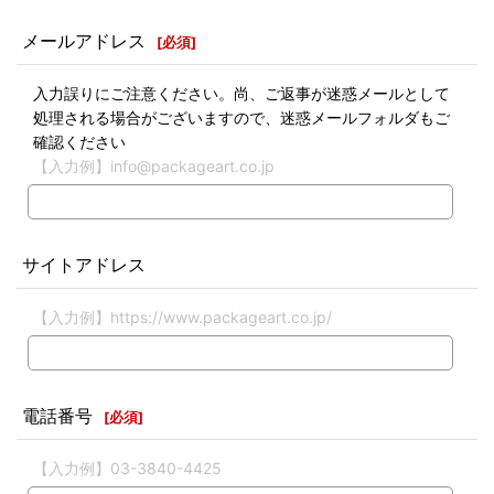
メールアドレス
[
必須
]
入力誤りにご注意ください。尚、ご返事が迷惑メールとして
処理される場合がございますので、迷惑メールフォルダもご
確認ください
【入力例】info@packageart.co.jp
サイトアドレス
【入力例】https://www.packageart.co.jp/
電話番号
[
必須
]
【入力例】03-3840-4425