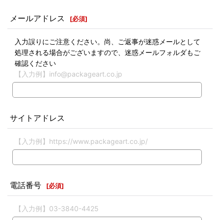
メールアドレス
[
必須
]
入力誤りにご注意ください。尚、ご返事が迷惑メールとして
処理される場合がございますので、迷惑メールフォルダもご
確認ください
【入力例】info@packageart.co.jp
サイトアドレス
【入力例】https://www.packageart.co.jp/
電話番号
[
必須
]
【入力例】03-3840-4425