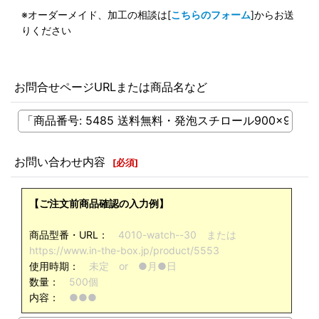
※オーダーメイド、加工の相談は[
こちらのフォーム
]からお送
りください
お問合せページURLまたは商品名など
お問い合わせ内容
[
必須
]
【ご注文前商品確認の入力例】
商品型番・URL：
4010-watch--30 または
https://www.in-the-box.jp/product/5553
使用時期：
未定 or ●月●日
数量：
500個
内容：
●●●