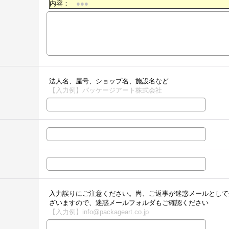
内容：
●●●
法人名、屋号、ショップ名、施設名など
【入力例】パッケージアート株式会社
入力誤りにご注意ください。尚、ご返事が迷惑メールとして
ざいますので、迷惑メールフォルダもご確認ください
【入力例】info@packageart.co.jp