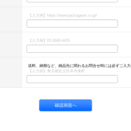
【入力例】https://www.packageart.co.jp/
【入力例】03-3840-4425
送料、納期など、納品先に関わるお問合せ時には必ずご入力
【入力例】東京都足立区本木東町