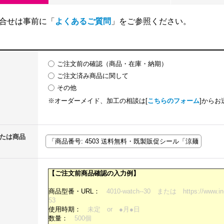
合せは事前に「
よくあるご質問
」をご参照ください。
ご注文前の確認（商品・在庫・納期）
ご注文済み商品に関して
その他
※オーダーメイド、加工の相談は[
こちらのフォーム
]からお
または商品
【ご注文前商品確認の入力例】
商品型番・URL：
4010-watch--30 または https://www.in-t
53
使用時期：
未定 or ●月●日
数量：
500個