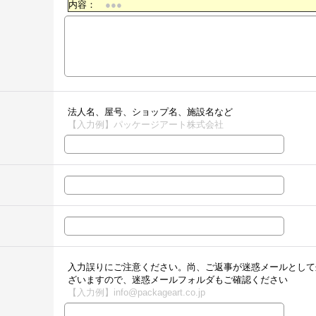
内容：
●●●
法人名、屋号、ショップ名、施設名など
【入力例】パッケージアート株式会社
入力誤りにご注意ください。尚、ご返事が迷惑メールとして
ざいますので、迷惑メールフォルダもご確認ください
【入力例】info@packageart.co.jp