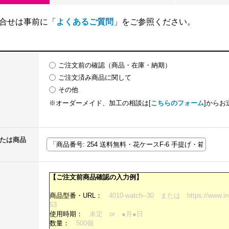
合せは事前に「
よくあるご質問
」をご参照ください。
ご注文前の確認（商品・在庫・納期）
ご注文済み商品に関して
その他
※オーダーメイド、加工の相談は[
こちらのフォーム
]からお
または商品
【ご注文前商品確認の入力例】
商品型番・URL：
4010-watch--30 または https://www.in-t
53
使用時期：
未定 or ●月●日
数量：
500個