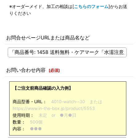
※オーダーメイド、加工の相談は[
こちらのフォーム
]からお送
りください
お問合せページURLまたは商品名など
お問い合わせ内容
[
必須
]
【ご注文前商品確認の入力例】
商品型番・URL：
4010-watch--30 または
https://www.in-the-box.jp/product/5553
使用時期：
未定 or ●月●日
数量：
500個
内容：
●●●