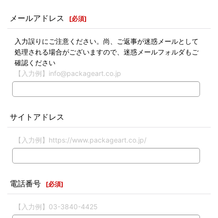
メールアドレス
[
必須
]
入力誤りにご注意ください。尚、ご返事が迷惑メールとして
処理される場合がございますので、迷惑メールフォルダもご
確認ください
【入力例】info@packageart.co.jp
サイトアドレス
【入力例】https://www.packageart.co.jp/
電話番号
[
必須
]
【入力例】03-3840-4425