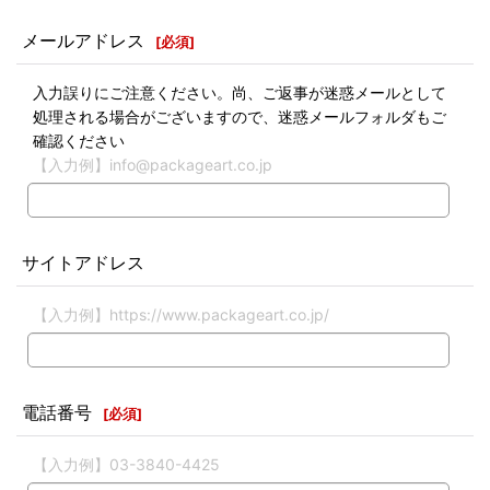
メールアドレス
[
必須
]
入力誤りにご注意ください。尚、ご返事が迷惑メールとして
処理される場合がございますので、迷惑メールフォルダもご
確認ください
【入力例】info@packageart.co.jp
サイトアドレス
【入力例】https://www.packageart.co.jp/
電話番号
[
必須
]
【入力例】03-3840-4425