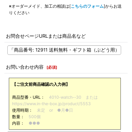
※オーダーメイド、加工の相談は[
こちらのフォーム
]からお送
りください
お問合せページURLまたは商品名など
お問い合わせ内容
[
必須
]
【ご注文前商品確認の入力例】
商品型番・URL：
4010-watch--30 または
https://www.in-the-box.jp/product/5553
使用時期：
未定 or ●月●日
数量：
500個
内容：
●●●