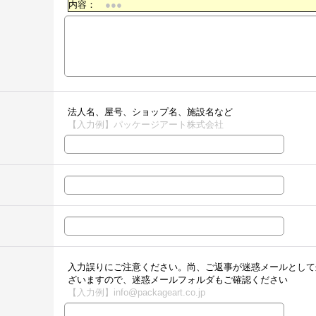
内容：
●●●
法人名、屋号、ショップ名、施設名など
【入力例】パッケージアート株式会社
入力誤りにご注意ください。尚、ご返事が迷惑メールとして
ざいますので、迷惑メールフォルダもご確認ください
【入力例】info@packageart.co.jp