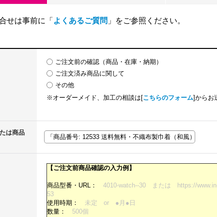
合せは事前に「
よくあるご質問
」をご参照ください。
ご注文前の確認（商品・在庫・納期）
ご注文済み商品に関して
その他
※オーダーメイド、加工の相談は[
こちらのフォーム
]からお
または商品
【ご注文前商品確認の入力例】
商品型番・URL：
4010-watch--30 または https://www.in-t
53
使用時期：
未定 or ●月●日
数量：
500個