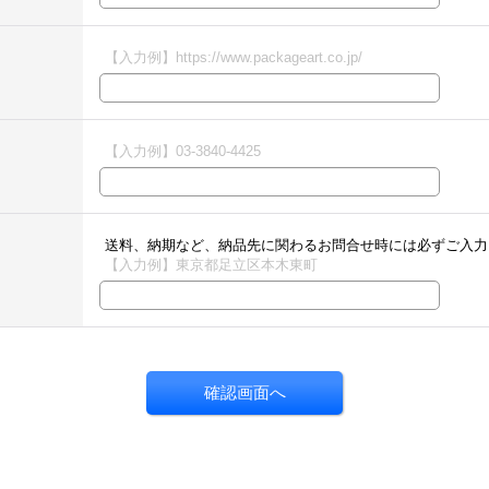
【入力例】https://www.packageart.co.jp/
【入力例】03-3840-4425
送料、納期など、納品先に関わるお問合せ時には必ずご入力
【入力例】東京都足立区本木東町