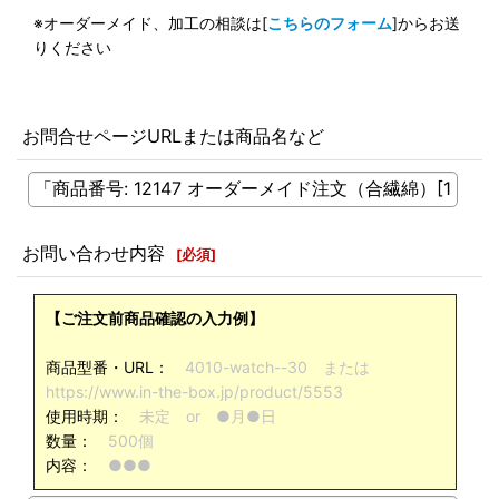
※オーダーメイド、加工の相談は[
こちらのフォーム
]からお送
りください
お問合せページURLまたは商品名など
お問い合わせ内容
[
必須
]
【ご注文前商品確認の入力例】
商品型番・URL：
4010-watch--30 または
https://www.in-the-box.jp/product/5553
使用時期：
未定 or ●月●日
数量：
500個
内容：
●●●