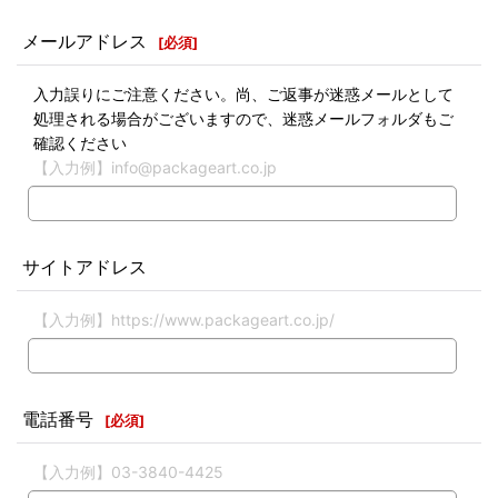
メールアドレス
[
必須
]
入力誤りにご注意ください。尚、ご返事が迷惑メールとして
処理される場合がございますので、迷惑メールフォルダもご
確認ください
【入力例】info@packageart.co.jp
サイトアドレス
【入力例】https://www.packageart.co.jp/
電話番号
[
必須
]
【入力例】03-3840-4425