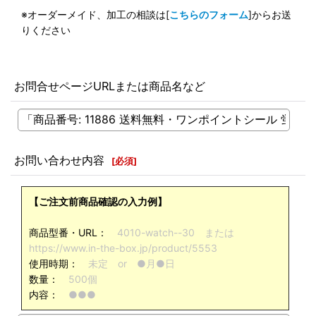
※オーダーメイド、加工の相談は[
こちらのフォーム
]からお送
りください
お問合せページURLまたは商品名など
お問い合わせ内容
[
必須
]
【ご注文前商品確認の入力例】
商品型番・URL：
4010-watch--30 または
https://www.in-the-box.jp/product/5553
使用時期：
未定 or ●月●日
数量：
500個
内容：
●●●