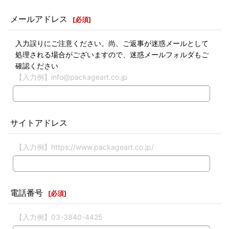
メールアドレス
[
必須
]
入力誤りにご注意ください。尚、ご返事が迷惑メールとして
処理される場合がございますので、迷惑メールフォルダもご
確認ください
【入力例】info@packageart.co.jp
サイトアドレス
【入力例】https://www.packageart.co.jp/
電話番号
[
必須
]
【入力例】03-3840-4425