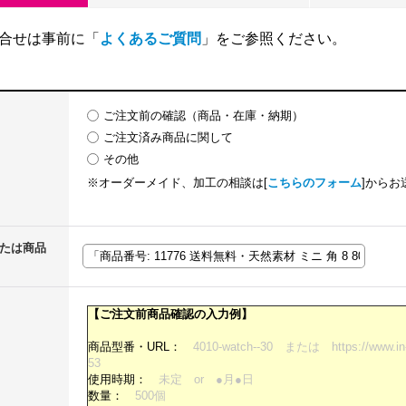
合せは事前に「
よくあるご質問
」をご参照ください。
ご注文前の確認（商品・在庫・納期）
ご注文済み商品に関して
その他
※オーダーメイド、加工の相談は[
こちらのフォーム
]からお
または商品
【ご注文前商品確認の入力例】
商品型番・URL：
4010-watch--30 または https://www.in-t
53
使用時期：
未定 or ●月●日
数量：
500個