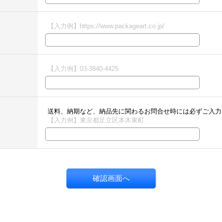
【入力例】https://www.packageart.co.jp/
【入力例】03-3840-4425
送料、納期など、納品先に関わるお問合せ時には必ずご入力
【入力例】東京都足立区本木東町