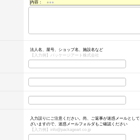
内容：
●●●
法人名、屋号、ショップ名、施設名など
【入力例】パッケージアート株式会社
入力誤りにご注意ください。尚、ご返事が迷惑メールとして
ざいますので、迷惑メールフォルダもご確認ください
【入力例】info@packageart.co.jp