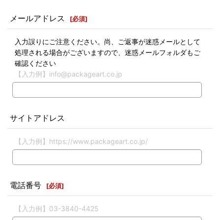
メールアドレス
[
必須
]
入力誤りにご注意ください。尚、ご返事が迷惑メールとして
処理される場合がございますので、迷惑メールフォルダもご
確認ください
【入力例】info@packageart.co.jp
サイトアドレス
【入力例】https://www.packageart.co.jp/
電話番号
[
必須
]
【入力例】03-3840-4425