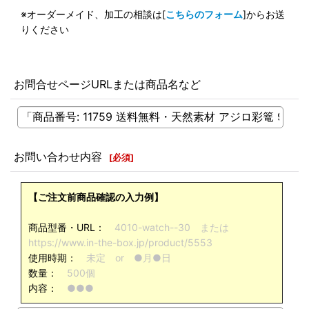
※オーダーメイド、加工の相談は[
こちらのフォーム
]からお送
りください
お問合せページURLまたは商品名など
お問い合わせ内容
[
必須
]
【ご注文前商品確認の入力例】
商品型番・URL：
4010-watch--30 または
https://www.in-the-box.jp/product/5553
使用時期：
未定 or ●月●日
数量：
500個
内容：
●●●