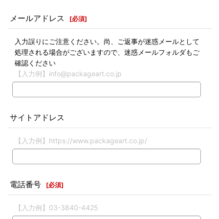
メールアドレス
[
必須
]
入力誤りにご注意ください。尚、ご返事が迷惑メールとして
処理される場合がございますので、迷惑メールフォルダもご
確認ください
【入力例】info@packageart.co.jp
サイトアドレス
【入力例】https://www.packageart.co.jp/
電話番号
[
必須
]
【入力例】03-3840-4425