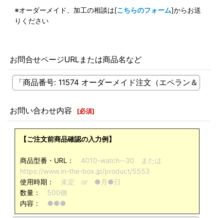
※オーダーメイド、加工の相談は[
こちらのフォーム
]からお送
りください
お問合せページURLまたは商品名など
お問い合わせ内容
[
必須
]
【ご注文前商品確認の入力例】
商品型番・URL：
4010-watch--30 または
https://www.in-the-box.jp/product/5553
使用時期：
未定 or ●月●日
数量：
500個
内容：
●●●