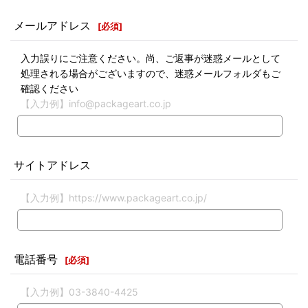
メールアドレス
[
必須
]
入力誤りにご注意ください。尚、ご返事が迷惑メールとして
処理される場合がございますので、迷惑メールフォルダもご
確認ください
【入力例】info@packageart.co.jp
サイトアドレス
【入力例】https://www.packageart.co.jp/
電話番号
[
必須
]
【入力例】03-3840-4425