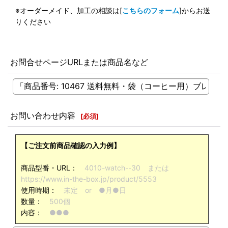
※オーダーメイド、加工の相談は[
こちらのフォーム
]からお送
りください
お問合せページURLまたは商品名など
お問い合わせ内容
[
必須
]
【ご注文前商品確認の入力例】
商品型番・URL：
4010-watch--30 または
https://www.in-the-box.jp/product/5553
使用時期：
未定 or ●月●日
数量：
500個
内容：
●●●