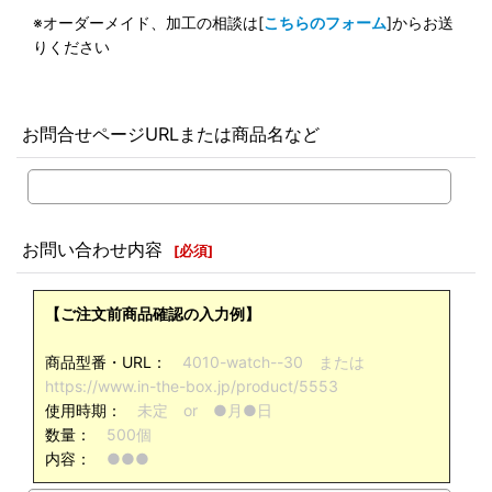
※オーダーメイド、加工の相談は[
こちらのフォーム
]からお送
りください
お問合せページURLまたは商品名など
お問い合わせ内容
[
必須
]
【ご注文前商品確認の入力例】
商品型番・URL：
4010-watch--30 または
https://www.in-the-box.jp/product/5553
使用時期：
未定 or ●月●日
数量：
500個
内容：
●●●