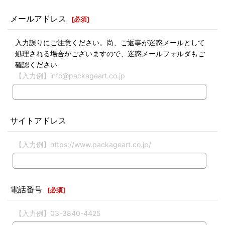
メールアドレス
[
必須
]
入力誤りにご注意ください。尚、ご返事が迷惑メールとして
処理される場合がございますので、迷惑メールフォルダもご
確認ください
【入力例】info@packageart.co.jp
サイトアドレス
【入力例】https://www.packageart.co.jp/
電話番号
[
必須
]
【入力例】03-3840-4425